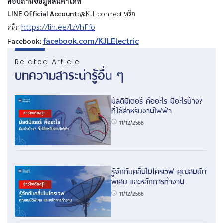
สอบถามข้อมูลสินค้าได้ที่
LINE Official Account:
@KJL.connect หรือ
https://lin.ee/lzVhFfo
คลิก
facebook.com/KJLElectric
Facebook:
Related Article
บทความสาระน่ารู้อื่น ๆ
มัลติมิเตอร์ คืออะไร มีอะไรบ้าง?
ที่ใช้สำหรับงานไฟฟ้า
11/12/2568
รู้จักกับคลื่นไมโครเวฟ คุณสมบัติ
พิเศษ และหลักการทำงาน
11/12/2568