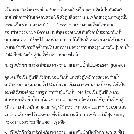
เน้นความกันน้ำสูง ช่วยป้องกันหากมีหยดน้ำ หรือละอองน้ำเข้าไปสัมผัสกับ
สายไฟที่อาจทำให้เกิดอันตรายได้ ตัวตู้ผลิตจากแผ่นเหล็กขาวคุณภาพสูงที่มี
ความแข็งแรงความหนา 0.8 – 1.0 mm. ออกแบบและผลิตด้วยระบบ
คอมพิวเตอร์ CNC ที่มีความแม่นยำสูง ออกแบบให้หลังคายื่นออกมากันน้ำ
กุญแจเขาควายที่ล็อคได้แน่นหนา ยกขอบตู้ให้กันน้ำ สะดวก และใช้งานง่าย
เหมาะสำหรับการติดตั้งภายใน และภายนอกอาคาร มาตรฐานการกันฝุ่นกันน้ำ
IP44 อีกทั้งยังเป็นตู้กันน้ำที่ระบายอากาศได้ดี
4. ตู้ไฟสวิทช์บอร์ดไซส์มาตรฐาน แบบกันน้ำไม่มีหลังคา (KBSN)
จุดเด่นคือเป็นตู้ไฟที่หัวตู้พับขอบกันน้ำ และตัวตู้ไฟมีการยกขอบกันน้ำ
มาตรฐานการกันฝุ่นกันน้ำ IP44 มีความแข็งแรง ทนทาน กันน้ำกันฝุ่นได้เป็น
อย่างดีรับรองด้วยมาตรฐานการกันฝุ่นกันน้ำ IP44 โดยเป็นตู้ไฟที่เหมาะ
สำหรับการติดตั้งทั้งภายใน และภายนอกอาคาร ติดตั้งง่ายได้ทุกพื้นที่ ตัวตู้
ผลิตจากแผ่นเหล็กขาวคุณภาพสูงที่มีความหนา 0.8 – 1.0 mm. ระบบกุญแจ
แบบกดเด้ง ล็อคได้แน่นหนา พื้นผิวสวยงามด้วยการเคลือบผิวสีฝุ่น Epoxy
Powder Coatings ที่ทนต่อการขูดขีด
5. ตู้ไฟสวิทช์บอร์ดไซส์มาตรฐาน แบบกันน้ำมีหลังคา ฝา 2 ชั้น