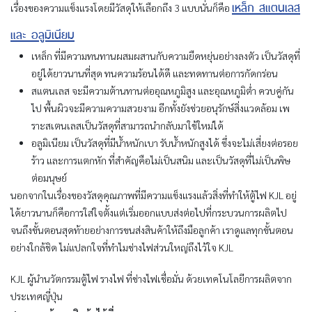
เหล็ก สแตนเลส
เรื่องของความแข็งแรงโดยมีวัสดุให้เลือกถึง 3 แบบนั่นก็คือ
และ อลูมิเนียม
เหล็ก ที่มีความทนทานผสมผสานกับความยืดหยุ่นอย่างลงตัว เป็นวัสดุที่
อยู่ได้ยาวนานที่สุด ทนความร้อนได้ดี และทดทานต่อการกัดกร่อน
สแตนเลส จะมีความต้านทานต่ออุณหภูมิสูง และอุณหภูมิต่ำ ควบคู่กัน
ไป พื้นผิวจะมีความความสวยงาม อีกทั้งยังช่วยอนุรักษ์สิ่งแวดล้อม เพ
ราะสเตนเลสเป็นวัสดุที่สามารถนำกลับมาใช้ใหม่ได้
อลูมิเนียม เป็นวัสดุที่มีน้ำหนักเบา รับน้ำหนักสูงได้ ซึ่งจะไม่เสี่ยงต่อรอย
ร้าว และการแตกหัก ที่สำคัญคือไม่เป็นสนิม และเป็นวัสดุที่ไม่เป็นพิษ
ต่อมนุษย์
นอกจากในเรื่องของวัสดุคุณภาพที่มีความแข็งแรงแล้วสิ่งที่ทำให้ตู้ไฟ KJL อยู่
ได้ยาวนานก็คือการใส่ใจตั้งแต่เริ่มออกแบบส่งต่อไปที่กระบวนการผลิตไป
จนถึงขั้นตอนสุดท้ายอย่างการขนส่งสินค้าให้ถึงมือลูกค้า เราดูแลทุกขั้นตอน
อย่างใกล้ชิด ไม่แปลกใจที่ทำไมช่างไฟส่วนใหญ่ถึงไว้ใจ KJL
KJL ผู้นำนวัตกรรมตู้ไฟ รางไฟ ที่ช่างไฟเชื่อมั่น ด้วยเทคโนโลยีการผลิตจาก
ประเทศญี่ปุ่น