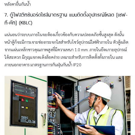
หลังคายื่นกันน้ำ
7. ตู้ไฟสวิทช์บอร์ดไซส์มาตรฐาน แบบติดตั้งอุปกรณ์โหลด [เซฟ-
ที-คัท] (KBLC)
แน่นอนว่าระบบภายในจะต้องเกี่ยวข้องกับความปลอดภัยขั้นสูงสุด ดังนั้น
หน้าตู้ก็จะมีการเจาะช่องกระจกใสสำหรับโชว์อุปกรณ์ไฟฟ้าภายใน ตัวตู้ผลิต
จากแผ่นเหล็กขาวคุณภาพสูงที่มีความหนา 1.0 mm. ภายในยึดเกาะอุปกรณ์
ได้สะดวก มีกุญแจกดเด้งล็อคง่าย เหมาะสำหรับการติดตั้งทั้งภายใน และ
ภายนอกอาคาร มาตรฐานการกันฝุ่นกันน้ำ IP20