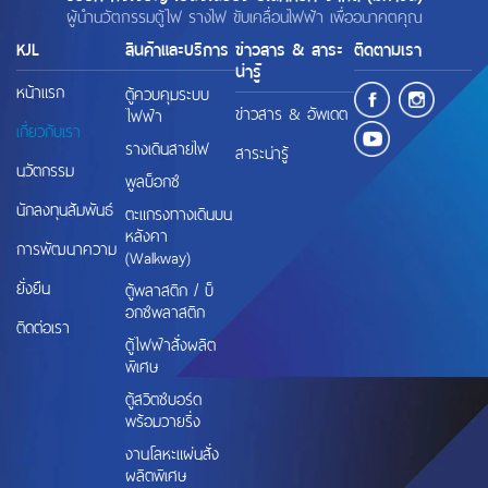
ผู้นำนวัตกรรมตู้ไฟ รางไฟ ขับเคลื่อนไฟฟ้า เพื่ออนาคตคุณ
KJL
สินค้าและบริการ
ข่าวสาร & สาระ
ติดตามเรา
น่ารู้
หน้าแรก
ตู้ควบคุมระบบ
ข่าวสาร & อัพเดต
ไฟฟ้า
เกี่ยวกับเรา
รางเดินสายไฟ
สาระน่ารู้
นวัตกรรม
พูลบ็อกซ์
นักลงทุนสัมพันธ์
ตะแกรงทางเดินบน
หลังคา
การพัฒนาความ
(Walkway)
ยั่งยืน
ตู้พลาสติก / บ็
อกซ์พลาสติก
ติดต่อเรา
ตู้ไฟฟ้าสั่งผลิต
พิเศษ
ตู้สวิตช์บอร์ด
พร้อมวายริ่ง
งานโลหะแผ่นสั่ง
ผลิตพิเศษ