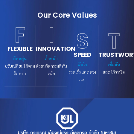
Our Core Values
F
I
S
T
FLEXIBLE
INNOVATION
SPEED
TRUSTWOR
ยืดหยุ่น
ล้ำหน้า
ฉับไว
เชื่อมั่น
ปรับเปลี่ยนได้ตาม
ด้วยนวัตกรรมที่ทัน
รวดเร็ว และ ตรง
และ ไว้วางใจ
ต้องการ
สมัย
เวลา
บริษัท กิจเจริญ เอ็นจิเนียริ่ง อีเลคทริค จำกัด (มหาชน)