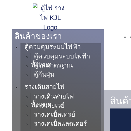
เกี่ยวกับเรา
สิน
หน้าแรก
สินค้าของเรา
ตู้ควบคุมระบบไฟฟ้า
ตู้ควบคุมระบบไฟฟ้า
ทั้งหมด
ตู้ไฟมาตรฐาน
ตู้กันฝุ่น
รางเดินสายไฟ
รางเดินสายไฟ
สินค้
ทั้งหมด
รางวายเวย์
รางเคเบิ้ลเทรย์
รางเคเบิ้ลแลดเดอร์