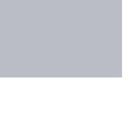
สาร & สาระน่ารู้