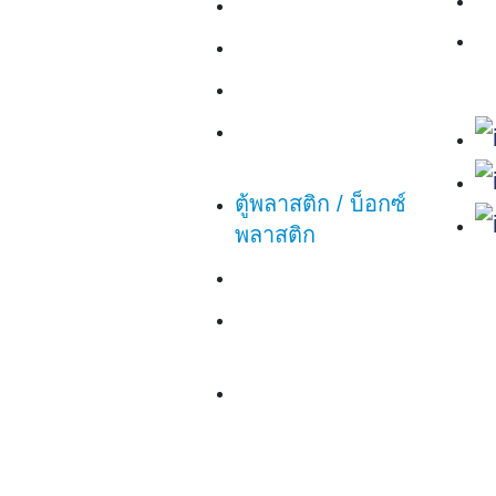
หน้าแรก
ข
ตู้ควบคุมระบบไฟฟ้า
เกี่ยวกับเรา
สา
รางเดินสายไฟ
นวัตกรรม
ติด
พูลบ็อกซ์
นักลงทุนสัมพันธ์
ตะแกรงทางเดินบน
การพัฒนาความยั่งยืน
หลังคา (Walkway)
ติดต่อเรา
ตู้พลาสติก / บ็อกซ์
พลาสติก
ตู้ไฟฟ้าสั่งผลิตพิเศษ
ตู้สวิตช์บอร์ดพร้อมวาย
ริ่ง
งานโลหะแผ่นสั่งผลิต
พิเศษ
 PLC. |
นโยบายส่วนบุคคล