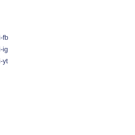
่าวสาร & อัพเดต
ระน่ารู้
ตามเรา