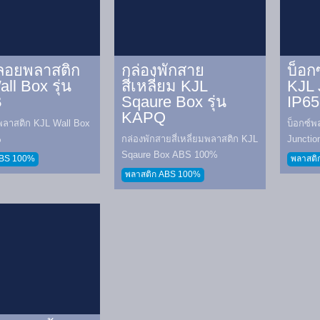
์ลอยพลาสติก
กล่องพักสาย
บ็อก
ll Box รุ่น
สี่เหลี่ยม KJL
KJL 
B
Sqaure Box รุ่น
IP65
KAPQ
พลาสติก KJL Wall Box
บ็อกซ์พ
%
กล่องพักสายสี่เหลี่ยมพลาสติก KJL
Juncti
Sqaure Box ABS 100%
ABS 100%
พลาสติ
พลาสติก ABS 100%