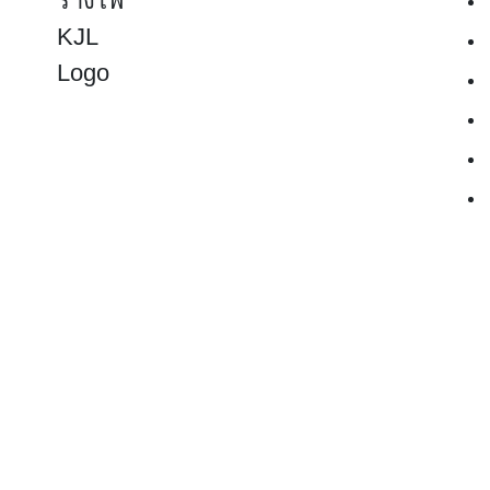
บริษัท กิจเจริญ เอ็นจิเนียริ่ง อีเลคทริค
จำกัด (มหาชน)
ผู้นำนวัตกรรมตู้ไฟ รางไฟ ขับเคลื่อนไฟฟ้า
เพื่ออนาคตคุณ
© 2025 KIJCHAROEN ENGINEERING ELECTRIC