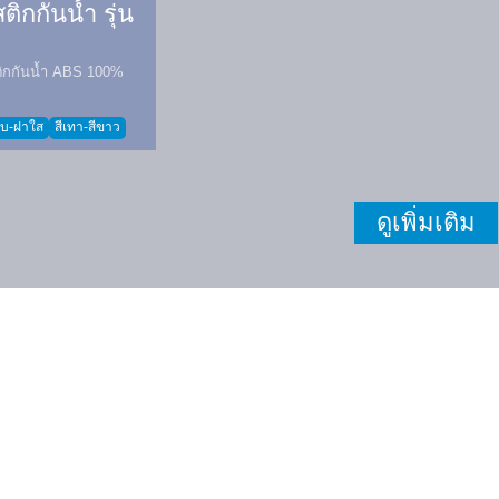
ติกกันน้ำ รุ่น
ติกกันน้ำ ABS 100%
ึบ-ฝาใส
สีเทา-สีขาว
ดูเพิ่มเติม
L
สินค้าและบริการ
ข่าว