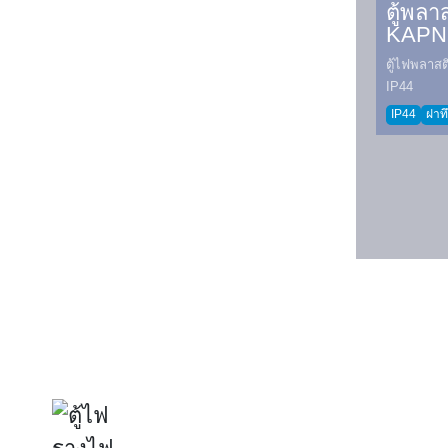
ตู้พลาส
KAPN
ตู้ไฟพลาส
IP44
IP44
ฝาท
KJ