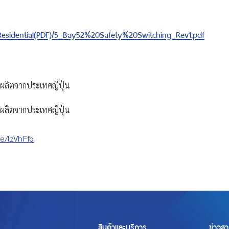
Residential(PDF)/5_Bay52%20Safety%20Switching_Rev1.pdf
ารผลิตจากประเทศญี่ปุ่น
ารผลิตจากประเทศญี่ปุ่น
ee/lzVhFfo
สินค้าและบริการ
ข่าวสา