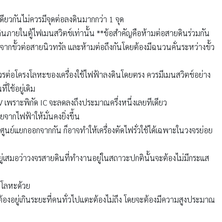
ียวกันไม่ควรมีจุดต่อลงดินมากกว่า 1 จุด
งดินภายในตู้ไฟเมนสวิตช์เท่านั้น **ข้อสำคัญคือห้ามต่อสายดินร่วมกัน
กจากขั้วต่อสายนิวทรัล และห้ามต่อถึงกันโดยต้องมีฉนวนคั่นระหว่างขั้ว
วรต่อโครงโลหะของเครื่องใช้ไฟฟ้าลงดินโดยตรง ควรมีเมนสวิตช์อย่าง
่ใช้อยู่เดิม
 เพราะพิกัด IC จะลดลงถึงประมาณครึ่งหนึ่งเลยทีเดียว
ยจากไฟฟ้าให้มั่นคงยิ่งขึ้น
นศูนย์แยกออกจากกัน ก็อาจทำให้เครื่องตัดไฟรั่วใช้ได้เฉพาะในวงจรย่อย
สมอว่าวงจรสายดินที่ทำงานอยู่ในสถาวะปกตินั้นจะต้องไม่มีกระแส
ฟโลหะด้วย
ต้องอยู่เกินระยะที่คนทั่วไปแตะต้องไม่ถึง โดยจะต้องมีความสูงประมาณ