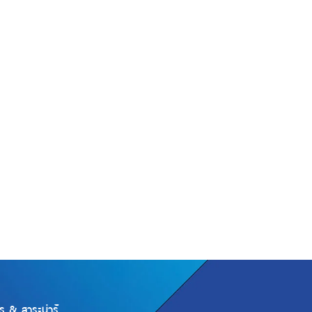
ร & สาระน่ารู้