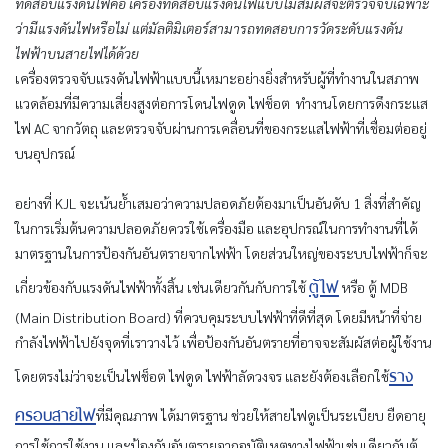
ทดสอบแรงดันไฟคือ เครื่องทดสอบแรงดันไฟแบบไม่สัมผัสจะตรวจจับเฉพาะ
ว่ามีแรงดันไฟหรือไม่ แต่มัลติมิเตอร์สามารถทดสอบการวัดระดับแรงดัน
ไฟฟ้าบนสายไฟได้ด้วย
เครื่องตรวจจับแรงดันไฟฟ้าแบบนี้เหมาะอย่างยิ่งสำหรับผู้ที่ทำงานในสภาพ
แวดล้อมที่มีความเสี่ยงสูงต่อการโดนไฟดูด ไฟช็อต ทำงานโดยการดึงกระแส
ไฟ AC จากวัตถุ และตรวจจับผ่านการเคลื่อนที่ของกระแสไฟฟ้าที่เชื่อมต่ออยู่
บนอุปกรณ์
อย่างที่ KJL จะเน้นย้ำเสมอว่าความปลอดภัยต้องมาเป็นอันดับ 1 สิ่งที่สำคัญ
ในการเริ่มต้นความปลอดภัยควรใช้เครื่องมือ และอุปกรณ์ในการทำงานที่ได้
มาตรฐานในการป้องกันอันตรายจากไฟฟ้า โดยส่วนใหญ่ของระบบไฟฟ้าก็จะ
ตู้ไฟ
เกี่ยวข้องกับแรงดันไฟฟ้าทั้งสิ้น เช่นเดียวกันกับการใช้
หรือ ตู้ MDB
(Main Distribution Board) ที่ควบคุมระบบไฟฟ้าที่ดีที่สุด โดยมีหน้าที่จ่าย
กำลังไฟฟ้าไปยังจุดที่เราวางไว้ เพื่อป้องกันอันตรายที่อาจจะสัมผัสต่อผู้ใช้งาน
ราง
โดยตรงไม่ว่าจะเป็นไฟช็อต ไฟดูด ไฟฟ้าลัดวงจร และยังต้องเลือกใช้
ครอบสายไฟ
ที่มีคุณภาพ ได้มาตรฐาน ช่วยให้สายไฟดูเป็นระเบียบ ยืดอายุ
การใช้การใช้งาน และป้องกันอันตรายจากอุบัติเหตุทางไฟฟ้าเช่นเดียวกับตู้