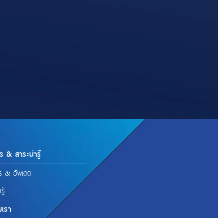
ร & สาระน่ารู้
ร & อัพเดต
รู้
มเรา