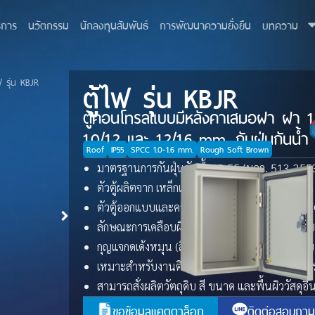
ิการ
นวัตกรรม
นักลงทุนสัมพันธ์
การพัฒนาความยั่งยืน
บทความ
ตู้ไฟ รุ่น KBJR
ฟ รุ่น KBJR
ตู้คอนโทรลแบบมีหลังคาเสมอฝา ฝา 1
1.0/1.2 และ 1.2/1.6 mm. กันฝุ่นกันน้ำ
Roof
IP55
SPCC 1.0-1.6 mm.
Rough Soft Brown
มาตรฐานการกันฝุ่นกันน้ำ IP 55 (มอก. 513-255
ตัวตู้ผลิตจาก เหล็กแผ่นขาวคุณภาพสูง ความหนา
ตัวตู้ออกแบบและควบคุมการผลิตด้วยระบบ CNC 
ลักษณะการเคลือบผิว พ่นด้วยสีฝุ่น สีน้ำตาลย่น
กุญแจกดเด้งหมุน (สีดำ) ใช้งานง่าย สะดวก และรั
เหมาะสำหรับงานติดตั้งภายในและภายนอกอาคา
สามารถสั่งผลิตวัตถุดิบ สี ขนาด และพื้นผิววัสดุอ
ขอข้อมูลแคตตาล็อก
ติดต่อสอบถาม