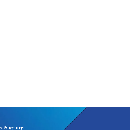
ร & สาระน่ารู้