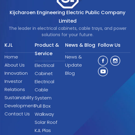
Kijcharoen Engineering Electric Public Company
Limited
The leader in electrical cabinets, cable trays, and power
solutions for your future.
KJL
Product &
News & Blog
Follow Us
Service
Home
News &
About Us
Update
Electrical
Innovation
Blog
Cabinet
Investor
Electrical
Relations
Cable
Sustainability
System
Development
Pull Box
Contact Us
Walkway
Solar Roof
KJL Plas