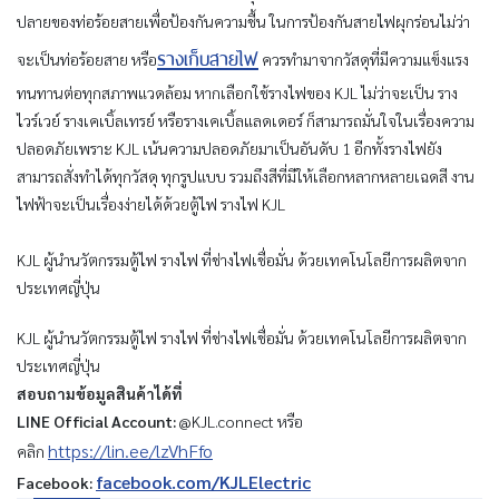
ปลายของท่อร้อยสายเพื่อป้องกันความชื้น ในการป้องกันสายไฟผุกร่อนไม่ว่า
รางเก็บสายไฟ
จะเป็นท่อร้อยสาย หรือ
ควรทำมาจากวัสดุที่มีความแข็งแรง
ทนทานต่อทุกสภาพแวดล้อม หากเลือกใช้รางไฟของ KJL ไม่ว่าจะเป็น ราง
ไวร์เวย์ รางเคเบิ้ลเทรย์ หรือรางเคเบิ้ลแลดเดอร์ ก็สามารถมั่นใจในเรื่องความ
ปลอดภัยเพราะ KJL เน้นความปลอดภัยมาเป็นอันดับ 1 อีกทั้งรางไฟยัง
สามารถสั่งทำได้ทุกวัสดุ ทุกรูปแบบ รวมถึงสีที่มีให้เลือกหลากหลายเฉดสี งาน
ไฟฟ้าจะเป็นเรื่องง่ายได้ด้วยตู้ไฟ รางไฟ KJL
KJL ผู้นำนวัตกรรมตู้ไฟ รางไฟ ที่ช่างไฟเชื่อมั่น ด้วยเทคโนโลยีการผลิตจาก
ประเทศญี่ปุ่น
KJL ผู้นำนวัตกรรมตู้ไฟ รางไฟ ที่ช่างไฟเชื่อมั่น ด้วยเทคโนโลยีการผลิตจาก
ประเทศญี่ปุ่น
สอบถามข้อมูลสินค้าได้ที่
LINE Official Account:
@KJL.connect หรือ
https://lin.ee/lzVhFfo
คลิก
facebook.com/KJLElectric
Facebook: