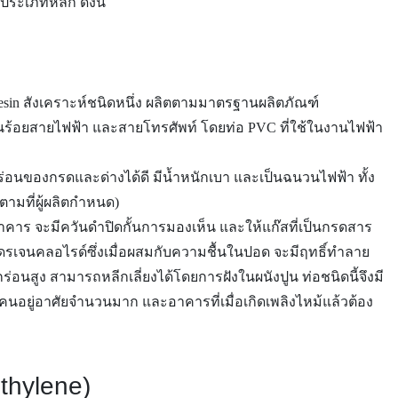
ประเภทหลัก ดังนี้
 Resin สังเคราะห์ชนิดหนึ่ง ผลิตตามมาตรฐานผลิตภัณฑ์
นร้อยสายไฟฟ้า และสายโทรศัพท์ โดยท่อ PVC ที่ใช้ในงานไฟฟ้า
อนของกรดและด่างได้ดี มีน้ำหนักเบา และเป็นฉนวนไฟฟ้า ทั้ง
อตามที่ผู้ผลิตกำหนด)
ม้อาคาร จะมีควันดำปิดกั้นการมองเห็น และให้แก๊สที่เป็นกรดสาร
โดรเจนคลอไรด์ซึ่งเมื่อผสมกับความชื้นในปอด จะมีฤทธิ์ทำลาย
กร่อนสูง สามารถหลีกเลี่ยงได้โดยการฝังในผนังปูน ท่อชนิดนี้จึงมี
นอยู่อาศัยจำนวนมาก และอาคารที่เมื่อเกิดเพลิงไหม้แล้วต้อง
thylene)