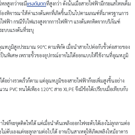
แรงดันตก
ไหลสูงกว่าจะมี
ที่สูงกว่า ดังนั้นเมื่อสายไฟฟ้ามีกระแสไหลเต็ม
ต้องพิจารณาให้ค่าแรงดันตกที่เกิดขึ้นเป็นไปตามเกณฑ์ที่มาตรฐานการ
รณ์ไฟฟ้า กรณีรับไฟแรงสูงจากการไฟฟ้าฯ แรงดันตกคิดจากบริภัณฑ์
ระบบแรงดันที่ระบุ
ุณหภูมิสูงประมาณ 90°C ตามพิกัด เมื่อนำสายไปต่อกับขั้วต่อสายของ
เป็นพิเศษ เพราะขั้วของอุปกรณ์อาจไม่ได้ออกแบบให้ใช้งานที่อุณหภูมิ
อย่างรวดเร็วก็ตาม แต่อุณหภูมิของสายไฟฟ้าก็จะเพิ่มสูงขึ้นอย่าง
น PVC ทนได้เพียง 120°C สาย XLPE จึงมีข้อได้เปรียบเมื่อเทียบกับ
ไฟก็จะจุดติดไฟได้ แต่เมื่อนำต้นเพลิงออกไฟจะดับได้เองไม่ลุกลามต่อ
ะไม่ดับเองแต่จะลุกลามต่อไปได้ อาจเป็นสาเหตุให้เกิดเพลิงไหม้อาคาร