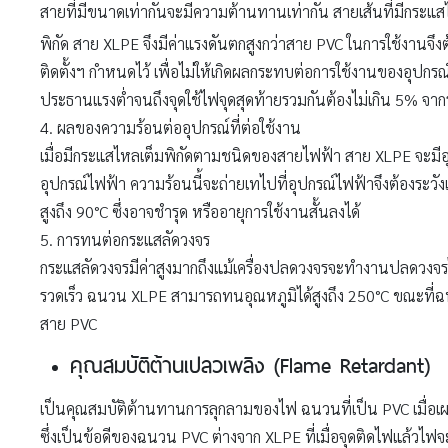
สายที่มีขนาดเท่ากันจะมีความต้านทานเท่ากัน สายเส้นที่มีกระแส
พิกัด สาย XLPE จึงมีค่าแรงดันตกสูงกว่าสาย PVC ในการใช้งานจึง
ติดตั้งฯ กำหนดไว้ เพื่อไม่ให้เกิดผลกระทบต่อการใช้งานของอุปก
ประธานแรงต่ำจนถึงจุดใช้ไฟจุดสุดท้ายรวมกันต้องไม่เกิน 5% จาก
4. ผลของความร้อนต่ออุปกรณ์ที่ต่อใช้งาน
เมื่อมีกระแสไหลเต็มพิกัดตามชนิดของสายไฟฟ้า สาย XLPE จะมีอ
อุปกรณ์ไฟฟ้า ความร้อนนี้จะถ่ายเทไปที่อุปกรณ์ไฟฟ้าจึงต้องระวัง
สูงถึง 90°C ซึ่งอาจชำรุด หรืออายุการใช้งานสั้นลงได้
5. การทนต่อกระแสลัดวงจร
กระแสลัดวงจรมีค่าสูงมากถึงแม้เครื่องปลดวงจรจะทำงานปลดวงจรได้
รวดเร็ว ฉนวน XLPE สามารถทนอุณหภูมิได้สูงถึง 250°C ขณะที่ฉนว
สาย PVC
คุณสมบัติต้านเปลวเพลิง (Flame Retardant)
เป็นคุณสมบัติต้านทานการลุกลามของไฟ ฉนวนที่เป็น PVC เมื่อเผา
ซึ่งเป็นข้อดีของฉนวน PVC ต่างจาก XLPE ที่เมื่อจุดติดไฟแล้วไฟจ