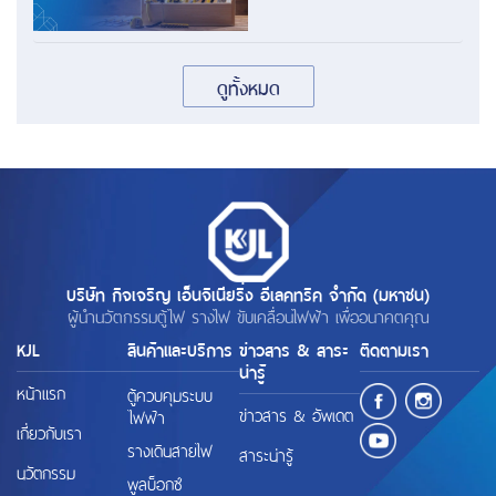
ดูทั้งหมด
บริษัท กิจเจริญ เอ็นจิเนียริ่ง อีเลคทริค จำกัด (มหาชน)
ผู้นำนวัตกรรมตู้ไฟ รางไฟ ขับเคลื่อนไฟฟ้า เพื่ออนาคตคุณ
KJL
สินค้าและบริการ
ข่าวสาร & สาระ
ติดตามเรา
น่ารู้
หน้าแรก
ตู้ควบคุมระบบ
ข่าวสาร & อัพเดต
ไฟฟ้า
เกี่ยวกับเรา
รางเดินสายไฟ
สาระน่ารู้
นวัตกรรม
พูลบ็อกซ์