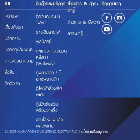
KJL
สินค้าและบริการ
ข่าวสาร & สาระ
ติดตามเรา
น่ารู้
หน้าแรก
ตู้ควบคุมระบบ
ข่าวสาร & อัพเดต
ไฟฟ้า
เกี่ยวกับเรา
รางเดินสายไฟ
สาระน่ารู้
นวัตกรรม
พูลบ็อกซ์
นักลงทุนสัมพันธ์
ตะแกรงทางเดินบน
หลังคา
การพัฒนาความ
(Walkway)
ยั่งยืน
ตู้พลาสติก / บ็
อกซ์พลาสติก
ติดต่อเรา
ตู้ไฟฟ้าสั่งผลิต
พิเศษ
ตู้สวิตช์บอร์ด
พร้อมวายริ่ง
งานโลหะแผ่นสั่ง
ผลิตพิเศษ
© 2025 KIJCHAROEN ENGINEERING ELECTRIC PLC. |
นโยบายส่วนบุคคล