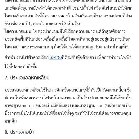
ไขควงปากแฉก
: ช่างไฟฟ้าควรพกไขควงติดตัวไว้ตลอด เพื่อให้สามารถถอน
และติดตั้งอุปกรณ์ไฟฟ้าได้สะดวกทันที เช่น ปลั๊กไฟ สวิตช์ไฟ แนะนำให้พก
ไขควงสักสองสามตัวที่มีความยาวของก้านต่างกันและมีขนาดของปลายที่ต่าง
กัน เช่น เบอร์ 1, เบอร์ 2 และ เบอร์ 3 เป็นต้น
ไขควงปากแบน
: ไขควงปากแบนมีให้เลือกหลายขนาด แต่ถ้าคุณต้องการ
ประหยัดพื้นที่ในกล่องเครื่องมือ หรือมีไขควงที่พกอยู่เยอะอยู่แล้ว การเลือก
ไขควงปากแบนขนาดกลาง ๆ ก็จะใช้งานได้ครอบคลุมกับงานส่วนใหญ่ที่ทำ
ไขควง
สำหรับงานไฟฟ้าควรเลือก
ที่ด้ามจับหุ้มด้วยยาง เพื่อการทำงานไฟฟ้า
ได้ที่ปลอดภัยยิ่งขึ้น
7. ประแจแอลหกเหลี่ยม
ประแจแอลหกเหลี่ยมใช้ในการขันหรือคลายสกรูที่มีหัวเป็นร่องหกเหลี่ยม ซึ่ง
มักพบในพัดลมเพดาน ไฟระย้าบนเพดาน เป็นต้น ประแจแอลมีให้เลือกทั้ง
มาตรฐาน metric (หน่วยเป็นมิลลิเมตร) และมาตรฐาน sae (หน่วยบอกเป็น
นิ้ว) หากเป็นไปได้แนะนำให้ซื้อมาใช้ทั้งคู่ จะทำให้ใช้งานได้อย่างครอบคลุม
มากขึ้น
8. ประแจคอม้า