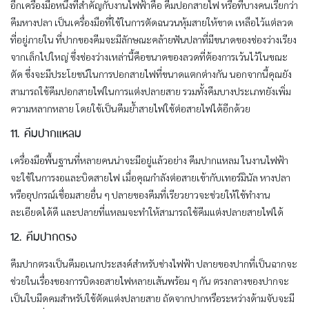
อีกเครื่องมือหนึ่งที่สำคัญกับงานไฟฟ้าคือ คีมปอกสายไฟ หรือที่บางคนเรียกว่า
คีมหางปลา เป็นเครื่องมือที่ใช้ในการตัดฉนวนหุ้มสายให้ขาด เหลือไว้แต่ลวด
ที่อยู่ภายใน ที่ปากของคีมจะมีลักษณะคล้ายฟันปลาที่มีขนาดของช่องว่างเรียง
จากเล็กไปใหญ่ ซึ่งช่องว่างเหล่านี้คือขนาดของลวดที่ต้องการเว้นไว้ในขณะ
ตัด ซึ่งจะมีประโยชน์ในการปอกสายไฟที่ขนาดแตกต่างกัน นอกจากนี้คุณยัง
สามารถใช้คีมปอกสายไฟในการแต่งปลายสาย รวมทั้งคีมบางประเภทยังเพิ่ม
ความหลากหลาย โดยใช้เป็นคีมย้ำสายไฟใช้ต่อสายไฟได้อีกด้วย
11. คีมปากแหลม
เครื่องมือพื้นฐานที่หลายคนน่าจะมีอยู่แล้วอย่าง คีมปากแหลม ในงานไฟฟ้า
จะใช้ในการงอและบิดสายไฟ เมื่อคุณกำลังต่อสายเข้ากับเทอร์มินัล หางปลา
หรืออุปกรณ์เชื่อมสายอื่น ๆ ปลายของคีมที่เรียวยาวจะช่วยให้ใช้ทำงาน
ละเอียดได้ดี และปลายที่แหลมจะทำให้สามารถใช้คีมแต่งปลายสายไฟได้
12. คีมปากตรง
คีมปากตรงเป็นคีมอเนกประสงค์สำหรับช่างไฟฟ้า ปลายของปากที่เป็นฉากจะ
ช่วยในเรื่องของการบิดงอสายไฟหลายเส้นพร้อม ๆ กัน ตรงกลางของปากจะ
เป็นใบมีดคมสำหรับใช้ตัดแต่งปลายสาย ถัดจากปากหรือระหว่างด้ามจับจะมี