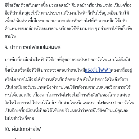
มีชื่อเรียกด้วยกันหลายชื่อ ประแจคอม้า คีมคอม้า หรือ ประแจท่อ เป็นเครื่อง
มือที่ส่วนใหญ่จะใช้ในงานประปา แต่ในงานไฟฟ้าก็เห็นใช้อยู่เหมือนกัน ใช้
เพื่อนำชิ้นส่วนที่เสียหายออกมาจากกล่องพักสายไฟที่ทำจากเหล็ก ใช้ปรับ
ตำแหน่งของกล่องพัดลมเพดาน หรือจะใช้กับงานง่าย ๆ อย่างการใช้รัดกิ๊บรัด
สายไฟ
9. ปากกาวัดไฟแบบไม่สัมผัส
บางทีเครื่องมือช่างไฟฟ้าที่ใช้ง่ายที่สุดอาจจะเป็นปากกาวัดไฟแบบไม่สัมผัส
แรงดันไฟฟ้า
ซึ่งเป็นเครื่องมือที่ใช้ในการตรวจสอบว่าสายไฟมี
หลงเหลืออยู่
หรือไม่ หากไม่มีจะได้ทำงานตัดหรือต่อสายต่อ ดังนั้นปากกาวัดไฟจึงจัดว่า
เป็นโวลมิเตอร์ประเภทหนึ่ง ทำงานโดยใช้พลังงานจากแบตเตอรี่ สามารถใช้
งานได้ปลอดภัย เนื่องจากในการวัดไฟจะไม่มีการสัมผัสกันของโลหะ แต่จะ
วัดไฟโดยการนำไปวางไว้ใกล้ ๆ กับสายไฟหรือแหล่งจ่ายไฟแทน ปากกาวัดไฟ
เป็นอีกเครื่องมือหนึ่งที่จะได้ใช้บ่อย จึงแนะนำว่าควรมีไว้ติดบ้านแม้คุณจะ
ไม่ใช่ช่างไฟก็ตาม
10. คีมปอกสายไฟ