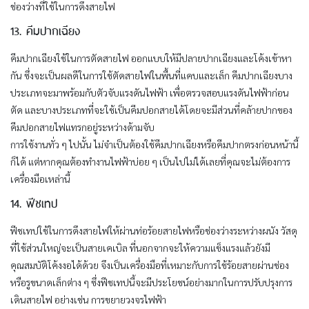
ช่องว่างที่ใช้ในการดึงสายไฟ
13. คีมปากเฉียง
คีมปากเฉียงใช้ในการตัดสายไฟ ออกแบบให้มีปลายปากเฉียงและโค้งเข้าหา
กัน ซึ่งจะเป็นผลดีในการใช้ตัดสายไฟในพื้นที่แคบและเล็ก คีมปากเฉียงบาง
ประเภทจะมาพร้อมกับตัวจับแรงดันไฟฟ้า เพื่อตรวจสอบแรงดันไฟฟ้าก่อน
ตัด และบางประเภทที่จะใช้เป็นคีมปอกสายได้โดยจะมีส่วนที่คล้ายปากของ
คีมปอกสายไฟแทรกอยู่ระหว่างด้ามจับ
การใช้งานทั่ว ๆ ไปนั้น ไม่จำเป็นต้องใช้คีมปากเฉียงหรือคีมปากตรงก่อนหน้านี้
ก็ได้ แต่หากคุณต้องทำงานไฟฟ้าบ่อย ๆ เป็นไปไม่ได้เลยที่คุณจะไม่ต้องการ
เครื่องมือเหล่านี้
14. ฟีชเทป
ฟีชเทปใช้ในการดึงสายไฟให้ผ่านท่อร้อยสายไฟหรือช่องว่างระหว่างผนัง วัสดุ
ที่ใช้ส่วนใหญ่จะเป็นสายเคเบิล ที่นอกจากจะให้ความแข็งแรงแล้วยังมี
คุณสมบัติโค้งงอได้ด้วย จึงเป็นเครื่องมือที่เหมาะกับการใช้ร้อยสายผ่านช่อง
หรือรูขนาดเล็กต่าง ๆ ซึ่งฟีชเทปนี้จะมีประโยชน์อย่างมากในการปรับปรุงการ
เดินสายไฟ อย่างเช่น การขยายวงจรไฟฟ้า