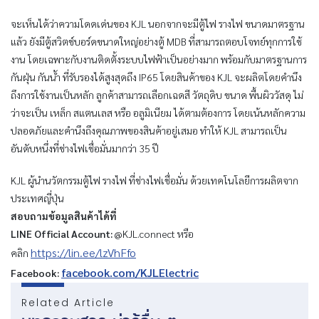
จะเห็นได้ว่าความโดดเด่นของ KJL นอกจากจะมีตู้ไฟ รางไฟ ขนาดมาตรฐาน
แล้ว ยังมีตู้สวิตช์บอร์ดขนาดใหญ่อย่างตู้ MDB ที่สามารถตอบโจทย์ทุกการใช้
งาน โดยเฉพาะกับงานติดตั้งระบบไฟฟ้าเป็นอย่างมาก พร้อมกับมาตรฐานการ
กันฝุ่น กันน้ำ ที่รับรองได้สูงสุดถึง IP65 โดยสินค้าของ KJL จะผลิตโดยคำนึง
ถึงการใช้งานเป็นหลัก ลูกค้าสามารถเลือกเฉดสี วัตถุดิบ ขนาด พื้นผิววัสดุ ไม่
ว่าจะเป็น เหล็ก สแตนเลส หรือ อลูมิเนียม ได้ตามต้องการ โดยเน้นหลักความ
ปลอดภัยและคำนึงถึงคุณภาพของสินค้าอยู่เสมอ ทำให้ KJL สามารถเป็น
อันดับหนึ่งที่ช่างไฟเชื่อมั่นมากว่า 35 ปี
KJL ผู้นำนวัตกรรมตู้ไฟ รางไฟ ที่ช่างไฟเชื่อมั่น ด้วยเทคโนโลยีการผลิตจาก
ประเทศญี่ปุ่น
สอบถามข้อมูลสินค้าได้ที่
LINE Official Account:
@KJL.connect หรือ
https://lin.ee/lzVhFfo
คลิก
facebook.com/KJLElectric
Facebook:
Related Article