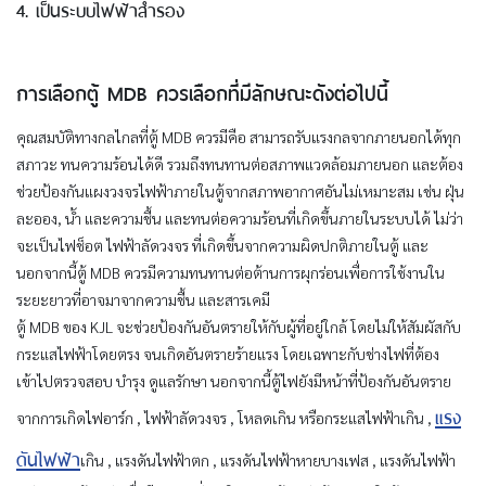
4. เป็นระบบไฟฟ้าสำรอง
การเลือกตู้ MDB ควรเลือกที่มีลักษณะดังต่อไปนี้
คุณสมบัติทางกลไกลที่ตู้ MDB ควรมีคือ สามารถรับแรงกลจากภายนอกได้ทุก
สภาวะ ทนความร้อนได้ดี รวมถึงทนทานต่อสภาพแวดล้อมภายนอก และต้อง
ช่วยป้องกันแผงวงจรไฟฟ้าภายในตู้จากสภาพอากาศอันไม่เหมาะสม เช่น ฝุ่น
ละออง, น้ำ และความชื้น และทนต่อความร้อนที่เกิดขึ้นภายในระบบได้ ไม่ว่า
จะเป็นไฟช็อต ไฟฟ้าลัดวงจร ที่เกิดขึ้นจากความผิดปกติภายในตู้ และ
นอกจากนี้ตู้ MDB ควรมีความทนทานต่อต้านการผุกร่อนเพื่อการใช้งานใน
ระยะยาวที่อาจมาจากความชื้น และสารเคมี
ตู้ MDB ของ KJL จะช่วยป้องกันอันตรายให้กับผู้ที่อยู่ใกล้ โดยไม่ให้สัมผัสกับ
กระแสไฟฟ้าโดยตรง จนเกิดอันตรายร้ายแรง โดยเฉพาะกับช่างไฟที่ต้อง
เข้าไปตรวจสอบ บำรุง ดูแลรักษา นอกจากนี้ตู้ไฟยังมีหน้าที่ป้องกันอันตราย
แรง
จากการเกิดไฟอาร์ก , ไฟฟ้าลัดวงจร , โหลดเกิน หรือกระแสไฟฟ้าเกิน ,
ดันไฟฟ้า
เกิน , แรงดันไฟฟ้าตก , แรงดันไฟฟ้าหายบางเฟส , แรงดันไฟฟ้า