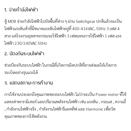
1. จ่ายกำลังไฟฟ้า
ตู้ MDB จ่ายกำลังไฟฟ้าไปยังพื้นที่ต่าง ๆ ผ่าน Switchgear ปกติแล้วจะเป็น
ไฟฟ้าแรงดันต่ำที่มีขนาดแรงดันไฟฟ้าอยู่ที่ 400-416VAC, 50Hz 3 เฟส 4
สาย แต่โรงงานอุตสาหกรรมจะใช้ไฟฟ้า 3 เฟสแทนการใช้ไฟฟ้า 1 เฟส แรง
ไฟฟ้า 230/240VAC 50Hz
2. ป้องกันระบบไฟฟ้า
ช่วยป้องกันระบบไฟฟ้า ในกรณีที่เกิดการผิดปกติที่อาจส่งผลให้เกิดการ
ระเบิดอย่างรุนแรงได้
3. แสดงสถานะการทำงาน
การใช้งานบ่งบอกถึงคุณภาพของระบบไฟฟ้า ไม่ว่าจะเป็น Power meter ที่ใช้
แสดงค่าพารามิเตอร์ และปริมาณพลังงานไฟฟ้า เช่น แรงดัน , กระแส , ความถี่
, กำลังงานไฟฟ้าจริง , กำลังงานไฟฟ้ารีแอคทีฟ และ Harmonic เพื่อวัด
คุณภาพของการใช้พลังงาน