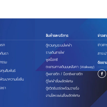
สินค้าและบริการ
ข่าวสา
าแรก
ข่าวสา
ตู้ควบคุมระบบไฟฟ้า
รางเดินสายไฟ
ยวกับเรา
สาระน่า
พูลบ็อกซ์
ตกรรม
ติดตา
ตะแกรงทางเดินบนหลังคา (Walkway)
งทุนสัมพันธ์
ตู้พลาสติก / บ็อกซ์พลาสติก
พัฒนาความยั่งยืน
ตู้ไฟฟ้าสั่งผลิตพิเศษ
่อเรา
ตู้สวิตช์บอร์ดพร้อมวายริ่ง
งานโลหะแผ่นสั่งผลิตพิเศษ