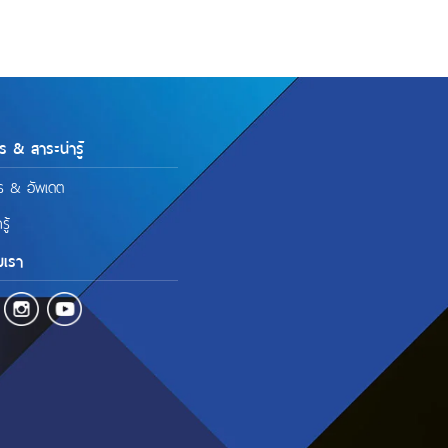
ร & สาระน่ารู้
ร & อัพเดต
รู้
มเรา