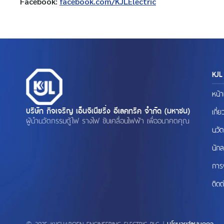
Facebook:
facebook.com/KJLElectric
KJL
หน้
บริษัท กิจเจริญ เอ็นจิเนียริ่ง อีเลคทริค จำกัด (มหาชน)
เกี่
ผู้นำนวัตกรรมตู้ไฟ รางไฟ ขับเคลื่อนไฟฟ้า เพื่ออนาคตคุณ
นวั
นักล
การ
ติดต
© 2025 KIJCHAROEN ENGINEERING ELECTRIC PLC. |
นโยบายส่วนบุคคล