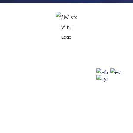
บริษัท กิจเจริญ เอ็นจิเนียริ่ง อีเลคทริค จำกัด (มหาชน)
ผู้นำนวัตกรรมตู้ไฟ รางไฟ ขับเคลื่อนไฟฟ้า เพื่ออนาคตคุณ
KJL
สินค้าและบริการ
ข่าวสาร & สาระ
ติดตามเรา
น่ารู้
หน้าแรก
ตู้ควบคุมระบบ
ข่าวสาร & อัพเดต
ไฟฟ้า
เกี่ยวกับเรา
รางเดินสายไฟ
สาระน่ารู้
นวัตกรรม
พูลบ็อกซ์
นักลงทุนสัมพันธ์
ตะแกรงทางเดินบน
หลังคา
การพัฒนาความ
(Walkway)
ยั่งยืน
ตู้พลาสติก / บ็
อกซ์พลาสติก