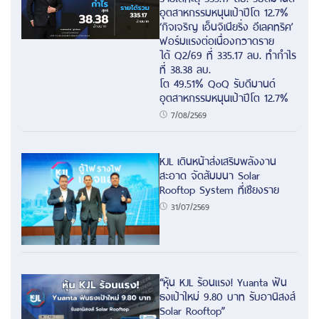
อุตสาหกรรมหนุนเป้าปีโต 12.7%
‘กิจเจริญ เอ็นจิเนียริ่ง อีเลคทริค’
ฟอร์มแรงต่อเนื่องกวาดราย
ได้ Q2/69 ที่ 335.17 ลบ. ทำกำไร
ที่ 38.38 ลบ.
โต 49.51% QoQ รับดีมานด์
อุตสาหกรรมหนุนเป้าปีโต 12.7%
7/08/2569
KJL เดินหน้าส่งเสริมพลังงาน
สะอาด จัดสัมมนา Solar
Rooftop System ที่เชียงราย
31/07/2569
“หุ้น KJL ร้อนแรง! Yuanta ฟัน
ธงเป้าใหม่ 9.80 บาท รับอานิสงส์
Solar Rooftop”