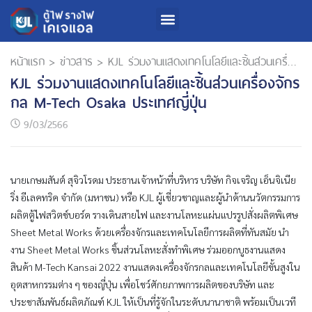
หน้าแรก
>
ข่าวสาร
>
KJL ร่วมงานแสดงเทคโนโลยีและชิ้นส่วนเครื่องจักรกล M-Tech Osaka ประเทศญี่ปุ่น
KJL ร่วมงานแสดงเทคโนโลยีและชิ้นส่วนเครื่องจักร
กล M-Tech Osaka ประเทศญี่ปุ่น
9/03/2566
นายเกษมสันต์ สุจิวโรดม ประธานเจ้าหน้าที่บริหาร บริษัท กิจเจริญ เอ็นจิเนีย
ริ่ง อีเลคทริค จำกัด (มหาชน) หรือ KJL ผู้เชี่ยวชาญและผู้นำด้านนวัตกรรมการ
ผลิตตู้ไฟสวิตช์บอร์ด รางเดินสายไฟ และงานโลหะแผ่นแปรรูปสั่งผลิตพิเศษ
Sheet Metal Works ด้วยเครื่องจักรและเทคโนโลยีการผลิตที่ทันสมัย นำ
งาน Sheet Metal Works ชิ้นส่วนโลหะสั่งทำพิเศษ ร่วมออกบูธงานแสดง
สินค้า M-Tech Kansai 2022 งานแสดงเครื่องจักรกลและเทคโนโลยีขั้นสูงใน
อุตสาหกรรมต่าง ๆ ของญี่ปุ่น เพื่อโชว์ศักยภาพการผลิตของบริษัท และ
ประชาสัมพันธ์ผลิตภัณฑ์ KJL ให้เป็นที่รู้จักในระดับนานาชาติ พร้อมเป็นเวที