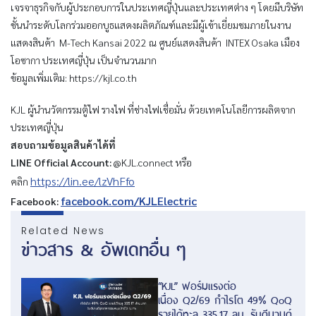
เจรจาธุรกิจกับผู้ประกอบการในประเทศญี่ปุ่นและประเทศต่าง ๆ โดยมีบริษัท
ชั้นนำระดับโลกร่วมออกบูธแสดงผลิตภัณฑ์และมีผู้เข้าเยี่ยมชมภายในงาน
แสดงสินค้า M-Tech Kansai 2022 ณ ศูนย์แสดงสินค้า INTEX Osaka เมือง
โอซากา ประเทศญี่ปุ่น เป็นจำนวนมาก
ข้อมูลเพิ่มเติม: https://kjl.co.th
KJL ผู้นำนวัตกรรมตู้ไฟ รางไฟ ที่ช่างไฟเชื่อมั่น ด้วยเทคโนโลยีการผลิตจาก
ประเทศญี่ปุ่น
สอบถามข้อมูลสินค้าได้ที่
LINE Official Account:
@KJL.connect หรือ
https://lin.ee/lzVhFfo
คลิก
facebook.com/KJLElectric
Facebook:
Related News
ข่าวสาร & อัพเดทอื่น ๆ
“KJL” ฟอร์มแรงต่อ
เนื่อง Q2/69 กำไรโต 49% QoQ
รายได้ทะลุ 335.17 ลบ. รับดีมานด์