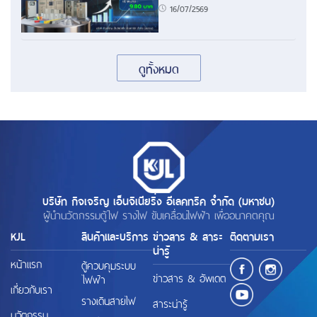
16/07/2569
ดูทั้งหมด
บริษัท กิจเจริญ เอ็นจิเนียริ่ง อีเลคทริค จำกัด (มหาชน)
ผู้นำนวัตกรรมตู้ไฟ รางไฟ ขับเคลื่อนไฟฟ้า เพื่ออนาคตคุณ
KJL
สินค้าและบริการ
ข่าวสาร & สาระ
ติดตามเรา
น่ารู้
หน้าแรก
ตู้ควบคุมระบบ
ข่าวสาร & อัพเดต
ไฟฟ้า
เกี่ยวกับเรา
รางเดินสายไฟ
สาระน่ารู้
นวัตกรรม