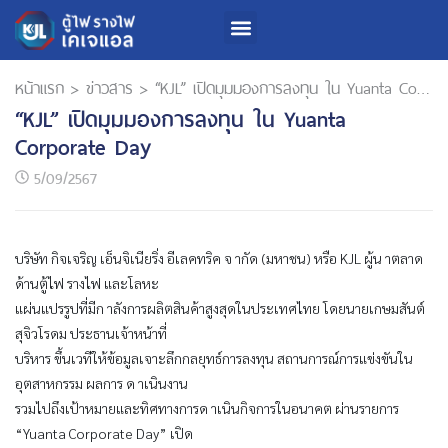
เกี่ยวกับเรา
สินค้าและบริการ
นักลงทุนสัมพันธ์
การพัฒนาความยั่งยืน
หน้าแรก
>
ข่าวสาร
>
“KJL” เปิดมุมมองการลงทุน ใน Yuanta Corporate Day
“KJL” เปิดมุมมองการลงทุน ใน Yuanta
Corporate Day
5/09/2567
บริษัท กิจเจริญ เอ็นจิเนียริ่ง อีเลคทริค จ ากัด (มหาชน) หรือ KJL ผู้น าตลาด
ด้านตู้ไฟ รางไฟ และโลหะ
แผ่นแปรรูปที่มีก าลังการผลิตสินค้าสูงสุดในประเทศไทย โดยนายเกษมสันต์
สุจิวโรดม ประธานเจ้าหน้าที่
บริหาร ขึ้นเวทีให้ข้อมูลเจาะลึกกลยุทธ์การลงทุน สถานการณ์การแข่งขันใน
อุตสาหกรรม ผลการ ด าเนินงาน
รวมไปถึงเป้าหมายและทิศทางการด าเนินกิจการในอนาคต ผ่านรายการ
“Yuanta Corporate Day” เปิด