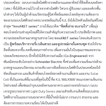
ประเทศไทย : ระบบการผลิตไฟฟ้าจากพลังงานแสงอาทิตย์ ที่ติดตั้งบนหลังคา
(วสท.) ซึ่งได้รับความไว้วางใจจากช่างไฟฟ้า วิศวกร ผู้รับเหมา และองค์กรชั้น
นำต่างๆ ให้เป็นผู้นำด้านนวัตกรรมตู้ไฟ ที่พร้อมตอบโจทย์ทุกความต้องการ
ของงานระบบไฟฟ้าอย่างครบวงจรพร้อมกันนี้ KJL ยังได้เปิดตัวผลิตภัณฑ์ใหม่
ล่าสุด
“InnoFAST series”
ภายใต้แนวคิด
“ติดตั้งง่าย จบงานไว”
เพื่อมุ่ง
ตอบโจทย์งานช่างยุคใหม่ที่ให้ความสำคัญกับความรวดเร็ว ประสิทธิภาพ และ
ความปลอดภัยตามมาตรฐานสากล โดย
InnoFAST series
โดดเด่นด้วยการ
เป็น
ตู้พร้อมบริการวายริ่ง (เดินสาย) และอุปกรณ์ภายในครบชุด
ช่วยให้งาน
ติดตั้งสะดวกขึ้น ลดขั้นตอนการทำงาน เพิ่มความมั่นใจในคุณภาพและความ
ปลอดภัยของระบบ อีกทั้งยังได้รับความร่วมมือ (
Co-Engineered
) จาก
พันธมิตรระดับโลกอย่าง
Schneider Electric
ซึ่งช่วยเพิ่มความแข็งแกร่งด้าน
มาตรฐานและนวัตกรรม ยกระดับวงการติดตั้งระบบไฟฟ้าในประเทศไทยให้
ทัดเทียมสากล และสินค้าที่ตอบโจทย์ตลาดด้านงานสื่อสาร และงาน Solar
Cell ที่เป็นเทรนด์ที่มาแรงที่สุดในปีนี้ คือ KJL WALKWAY ตะแกรงทางเดินงาน
โซล่าเซลล์ เพื่อซ่อมบำรุงบนหลังคานอกอาคาร และรางเทรย์งานเบา (แบบ
เจาะรูระบายอากาศ) Light Duty Series เหมาะสำหรับงานติดตั้งระบบสาย
ไฟฟ้าภายในและภายนอกอาคาร ที่มีน้ำหนักไม่มาก (งานเบา) สวยงาม และ
ต้องการการระบายความร้อน ได้เป็นอย่างดี