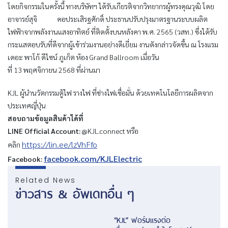
โดยกิจกรรมในครั้งนี้ ทางบริษัทฯ ได้รับเกียรติจากวิทยากรผู้ทรงคุณวุฒิ โดย
อาจารย์สุจิ คอประเสิรฐศักดิ์ ประธานปรับปรุงมาตรฐานระบบผลิต
ไฟฟ้าจากพลังงานแสงอาทิตย์ ที่ติดตั้งบนหลังคา พ.ศ. 2565 (วสท.) ซึ่งได้รับ
กระแสตอบรับที่ดีจากผู้เข้าร่วมงานอย่างดีเยี่ยม งานดังกล่าวจัดขึ้น ณ โรงแรม
เดอะ พาโก้ ดีไซน์ ภูเก็ต ห้อง Grand Ballroom เมื่อวัน
ที่ 13 พฤศจิกายน 2568 ที่ผ่านมา
KJL ผู้นำนวัตกรรมตู้ไฟ รางไฟ ที่ช่างไฟเชื่อมั่น ด้วยเทคโนโลยีการผลิตจาก
ประเทศญี่ปุ่น
สอบถามข้อมูลสินค้าได้ที่
LINE Official Account:
@KJL.connect หรือ
https://lin.ee/lzVhFfo
คลิก
facebook.com/KJLElectric
Facebook:
Related News
ข่าวสาร & อัพเดทอื่น ๆ
“KJL” ฟอร์มแรงต่อ