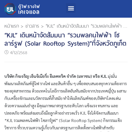
เกี่ยวกับเรา
สินค้าและบริการ
นักลงทุนสัมพันธ์
การพัฒนาความยั่งยืน
หน้าแรก
>
ข่าวสาร
>
“KJL” เดินหน้าจัดสัมมนา “รวมพลคนไฟฟ้า โซลาร์รูฟ (Solar Rooftop System)”ที่จังหวัดภูเก็ต
“KJL” เดินหน้าจัดสัมมนา “รวมพลคนไฟฟ้า โซ
ลาร์รูฟ (Solar Rooftop System)”ที่จังหวัดภูเก็ต
4/12/2568
บริษัท กิจเจริญ เอ็นจิเนียริ่ง อีเลคทริค จำกัด (มหาชน) หรือ
KJL
มุ่งมั่น
พัฒนาผลิตภัณฑ์ตู้ไฟ รางไฟ และสินค้าอื่น ๆ เพื่อตอบสนองทุกความต้องการ
ของอุตสาหกรรม ด้วยเทคโนโลยีการผลิตอันทันสมัยจากประเทศญี่ปุ่น ผสาน
กับเครื่องจักรและนวัตกรรมที่ล้ำสมัย ทำให้ผลิตภัณฑ์ของบริษัทฯโดดเด่น
ด้วยความแม่นยำสูง มีคุณภาพมาตรฐานระดับโลก แข็งแรง ทนทาน และ
ปลอดภัย พร้อมส่งมอบถึงมือลูกค้าอย่างรวดเร็ว KJL จึงได้จัดงานสัมมนา
“KJL รวมพลคนไฟฟ้า โซลาร์รูฟ” (Solar Rooftop System) กิจกรรมเชิง
วิชาการ ที่รวบรวมความรู้เกี่ยวกับมาตรฐานการติดตั้งทางไฟฟ้าสำหรับ