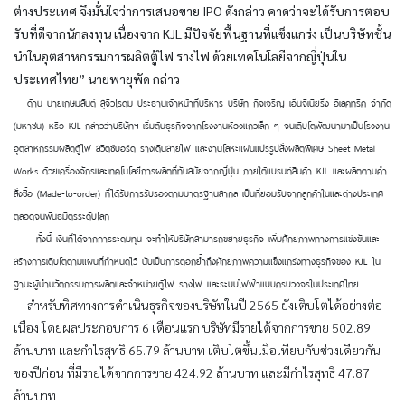
ต่างประเทศ จึงมั่นใจว่าการเสนอขาย IPO ดังกล่าว คาดว่าจะได้รับการตอบ
รับที่ดีจากนักลงทุน เนื่องจาก KJL มีปัจจัยพื้นฐานที่แข็งแกร่ง เป็นบริษัทชั้น
นำในอุตสาหกรรมการผลิตตู้ไฟ รางไฟ ด้วยเทคโนโลยีจากญี่ปุ่นใน
ประเทศไทย” นายพายุพัด กล่าว
ด้าน นายเกษมสันต์ สุจิวโรดม ประธานเจ้าหน้าที่บริหาร บริษัท กิจเจริญ เอ็นจิเนียริ่ง อีเลคทริค จำกัด
(มหาชน) หรือ KJL กล่าวว่าบริษัทฯ เริ่มต้นธุรกิจจากโรงงานห้องแถวเล็ก ๆ จนเติบโตพัฒนามาเป็นโรงงาน
อุตสาหกรรมผลิตตู้ไฟ สวิตช์บอร์ด รางเดินสายไฟ และงานโลหะแผ่นแปรรูปสั่งผลิตพิเศษ Sheet Metal
Works ด้วยเครื่องจักรและเทคโนโลยีการผลิตที่ทันสมัยจากญี่ปุ่น ภายใต้แบรนด์สินค้า KJL และผลิตตามคำ
สั่งซื้อ (Made-to-order) ที่ได้รับการรับรองตามมาตรฐานสากล เป็นที่ยอมรับจากลูกค้าในและต่างประเทศ
ตลอดจนพันธมิตรระดับโลก
ทั้งนี้ เงินที่ได้จากการระดมทุน จะทำให้บริษัทสามารถขยายธุรกิจ เพิ่มศักยภาพทางการแข่งขันและ
สร้างการเติบโตตามแผนที่กำหนดไว้ นับเป็นการตอกย้ำถึงศักยภาพความแข็งแกร่งทางธุรกิจของ KJL ใน
ฐานะผู้นำนวัตกรรมการผลิตและจำหน่ายตู้ไฟ รางไฟ และระบบไฟฟ้าแบบครบวงจรในประเทศไทย
สำหรับทิศทางการดำเนินธุรกิจของบริษัทในปี 2565 ยังเติบโตได้อย่างต่อ
เนื่อง โดยผลประกอบการ 6 เดือนแรก บริษัทมีรายได้จากการขาย 502.89
ล้านบาท และกำไรสุทธิ 65.79 ล้านบาท เติบโตขึ้นเมื่อเทียบกับช่วงเดียวกัน
ของปีก่อน ที่มีรายได้จากการขาย 424.92 ล้านบาท และมีกำไรสุทธิ 47.87
ล้านบาท