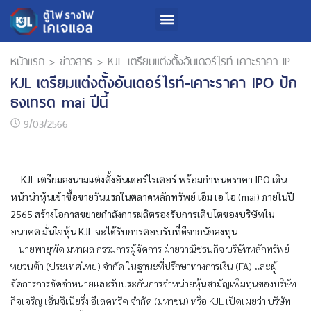
หน้าแรก
>
ข่าวสาร
>
KJL เตรียมแต่งตั้งอันเดอร์ไรท์-เคาะราคา IPO ปักธงเทรด mai ปีนี้
KJL เตรียมแต่งตั้งอันเดอร์ไรท์-เคาะราคา IPO ปัก
ธงเทรด mai ปีนี้
9/03/2566
KJL เตรียมลงนามแต่งตั้งอันเดอร์ไรเตอร์ พร้อมกำหนดราคา IPO เดิน
หน้านำหุ้นเข้าซื้อขายวันแรกในตลาดหลักทรัพย์ เอ็ม เอ ไอ (mai) ภายในปี
2565 สร้างโอกาสขยายกำลังการผลิตรองรับการเติบโตของบริษัทใน
อนาคต มั่นใจหุ้น KJL จะได้รับการตอบรับที่ดีจากนักลงทุน
นายพายุพัด มหาผล กรรมการผู้จัดการ ฝ่ายวาณิชธนกิจ บริษัทหลักทรัพย์
หยวนต้า (ประเทศไทย) จำกัด ในฐานะที่ปรึกษาทางการเงิน (FA) และผู้
จัดการการจัดจำหน่ายและรับประกันการจำหน่ายหุ้นสามัญเพิ่มทุนของบริษัท
กิจเจริญ เอ็นจิเนียริ่ง อีเลคทริค จำกัด (มหาชน) หรือ KJL เปิดเผยว่า บริษัท