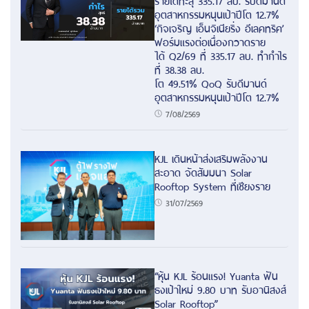
อุตสาหกรรมหนุนเป้าปีโต 12.7%
‘กิจเจริญ เอ็นจิเนียริ่ง อีเลคทริค’
ฟอร์มแรงต่อเนื่องกวาดราย
ได้ Q2/69 ที่ 335.17 ลบ. ทำกำไร
ที่ 38.38 ลบ.
โต 49.51% QoQ รับดีมานด์
อุตสาหกรรมหนุนเป้าปีโต 12.7%
7/08/2569
KJL เดินหน้าส่งเสริมพลังงาน
สะอาด จัดสัมมนา Solar
Rooftop System ที่เชียงราย
31/07/2569
“หุ้น KJL ร้อนแรง! Yuanta ฟัน
ธงเป้าใหม่ 9.80 บาท รับอานิสงส์
Solar Rooftop”