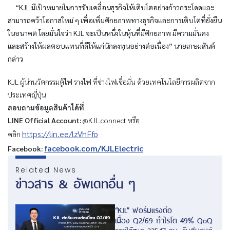
“KJL มีเป้าหมายในการขับเคลื่อนธุรกิจให้เติบโตอย่างก้าวกระโดดและ
สามารถคว้าโอกาสใหม่ ๆ เพื่อเพิ่มศักยภาพทางธุรกิจและการเติบโตที่ยั่งยืน
ในอนาคต โดยมั่นใจว่า KJL จะเป็นหนึ่งในหุ้นที่มีศักยภาพ มีความมั่นคง
และสร้างให้ผลตอบแทนที่ดีให้แก่นักลงทุนอย่างต่อเนื่อง” นายเกษมสันต์
กล่าว
KJL ผู้นำนวัตกรรมตู้ไฟ รางไฟ ที่ช่างไฟเชื่อมั่น ด้วยเทคโนโลยีการผลิตจาก
ประเทศญี่ปุ่น
สอบถามข้อมูลสินค้าได้ที่
LINE Official Account:
@KJL.connect หรือ
https://lin.ee/lzVhFfo
คลิก
facebook.com/KJLElectric
Facebook:
Related News
ข่าวสาร & อัพเดทอื่น ๆ
“KJL” ฟอร์มแรงต่อ
เนื่อง Q2/69 กำไรโต 49% QoQ
รายได้ทะลุ 335.17 ลบ. รับดีมานด์