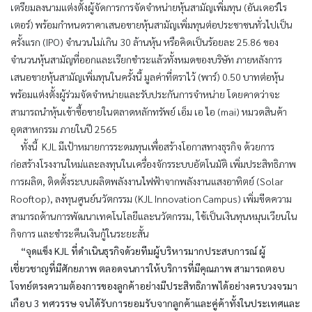
เตรียมลงนามแต่งตั้งผู้จัดการการจัดจำหน่ายหุ้นสามัญเพิ่มทุน (อันเดอร์ไร
เตอร์) พร้อมกำหนดราคาเสนอขายหุ้นสามัญเพิ่มทุนต่อประชาชนทั่วไปเป็น
ครั้งแรก (IPO) จำนวนไม่เกิน 30 ล้านหุ้น หรือคิดเป็นร้อยละ 25.86 ของ
จำนวนหุ้นสามัญที่ออกและเรียกชำระแล้วทั้งหมดของบริษัท ภายหลังการ
เสนอขายหุ้นสามัญเพิ่มทุนในครั้งนี้ มูลค่าที่ตราไว้ (พาร์) 0.50 บาทต่อหุ้น
พร้อมแต่งตั้งผู้ร่วมจัดจำหน่ายและรับประกันการจำหน่าย โดยคาดว่าจะ
สามารถนำหุ้นเข้าซื้อขายในตลาดหลักทรัพย์ เอ็ม เอ ไอ (mai) หมวดสินค้า
อุตสาหกรรม ภายในปี 2565
ทั้งนี้ KJL มีเป้าหมายการระดมทุนเพื่อสร้างโอกาสทางธุรกิจ ด้วยการ
ก่อสร้างโรงงานใหม่และลงทุนในเครื่องจักรระบบอัตโนมัติ เพิ่มประสิทธิภาพ
การผลิต, ติดตั้งระบบผลิตพลังงานไฟฟ้าจากพลังงานแสงอาทิตย์ (Solar
Rooftop), ลงทุนศูนย์นวัตกรรม (KJL Innovation Campus) เพิ่มขีดความ
สามารถด้านการพัฒนาเทคโนโลยีและนวัตกรรม, ใช้เป็นเงินทุนหมุนเวียนใน
กิจการ และชำระคืนเงินกู้ในระยะสั้น
“จุดแข็ง KJL ที่ดำเนินธุรกิจด้วยทีมผู้บริหารมากประสบการณ์ ผู้
เชี่ยวชาญที่มีศักยภาพ ตลอดจนการให้บริการที่มีคุณภาพ สามารถตอบ
โจทย์ตรงความต้องการของลูกค้าอย่างมีประสิทธิภาพได้อย่างครบวงจรมา
เกือบ 3 ทศวรรษ จนได้รับการยอมรับจากลูกค้าและคู่ค้าทั้งในประเทศและ