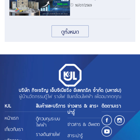
16/07/2569
ดูทั้งหมด
บริษัท กิจเจริญ เอ็นจิเนียริ่ง อีเลคทริค จำกัด (มหาชน)
ผู้นำนวัตกรรมตู้ไฟ รางไฟ ขับเคลื่อนไฟฟ้า เพื่ออนาคตคุณ
KJL
สินค้าและบริการ
ข่าวสาร & สาระ
ติดตามเรา
น่ารู้
หน้าแรก
ตู้ควบคุมระบบ
ข่าวสาร & อัพเดต
ไฟฟ้า
เกี่ยวกับเรา
รางเดินสายไฟ
สาระน่ารู้
นวัตกรรม