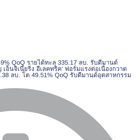
49% QoQ รายได้ทะลุ 335.17 ลบ. รับดีมานด์
อ็นจิเนียริ่ง อีเลคทริค’ ฟอร์มแรงต่อเนื่องกวาด
 38.38 ลบ. โต 49.51% QoQ รับดีมานด์อุตสาหกรรม