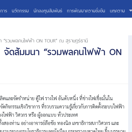
ิการ
นวัตกรรม
นักลงทุนสัมพันธ์
การพัฒนาความยั่งยืน
บทความ
มมนา “รวมพลคนไฟฟ้า ON TOUR” ณ สุราษฎร์ธานี
ไฟ จัดสัมมนา “รวมพลคนไฟฟ้า ON
้ผลิตและจัดจำหน่าย ตู้ไฟ รางไฟ อันดับหนึ่ง ที่ช่างไฟเชื่อมั่นใน
กิจกรรมเชิงวิชาการ ที่รวบรวมความรู้เกี่ยวกับการติดตั้งระบบไฟฟ้า
างไฟฟ้า วิศวกร หรือ ผู้ออกแบบ ทั่วประเทศ
ุฒิทั้งสองท่าน อย่างอาจารย์ลือชัย ทองนิล เลขาธิการสภาวิศวกร และ
างและงานระบบกรมโยธาธิการและผังเมือง กระทรวงมหาดไทย ขึ้นบรรยาย