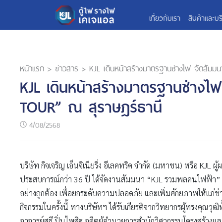
เกี่ยวกับเรา
สินค้าและบร
หน้าแรก
>
ข่าวสาร
>
KJL เดินหน้าสร้างมาตรฐานช่างไฟ จัดสั
KJL เดินหน้าสร้างมาตรฐานช่าง
TOUR” ณ สุราษฎร์ธานี
4/08/2568
บริษัท กิจเจริญ เอ็นจิเนียริ่ง อีเลคทริค จำกัด (มหาชน) หรือ KJL ผู
ประสบการณ์กว่า 36 ปี ได้จัดงานสัมมนา “KJL รวมพลคนไฟฟ้า” จัด
อย่างถูกต้อง เพื่อยกระดับความปลอดภัย และเพิ่มศักยภาพให้แก่ช่
กิจกรรมในครั้งนี้ ทางบริษัทฯ ได้รับเกียรติจากวิทยากรผู้ทรงคุณว
อาจารย์สุธี ปิ่นไพสิฐ อดีตผู้อำนวยการสำนักวิศวกรรมโครงสร้