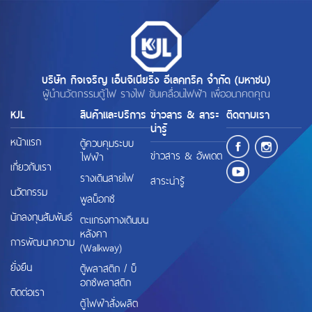
บริษัท กิจเจริญ เอ็นจิเนียริ่ง อีเลคทริค จำกัด (มหาชน)
ผู้นำนวัตกรรมตู้ไฟ รางไฟ ขับเคลื่อนไฟฟ้า เพื่ออนาคตคุณ
KJL
สินค้าและบริการ
ข่าวสาร & สาระ
ติดตามเรา
น่ารู้
หน้าแรก
ตู้ควบคุมระบบ
ข่าวสาร & อัพเดต
ไฟฟ้า
เกี่ยวกับเรา
รางเดินสายไฟ
สาระน่ารู้
นวัตกรรม
พูลบ็อกซ์
นักลงทุนสัมพันธ์
ตะแกรงทางเดินบน
หลังคา
การพัฒนาความ
(Walkway)
ยั่งยืน
ตู้พลาสติก / บ็
อกซ์พลาสติก
ติดต่อเรา
ตู้ไฟฟ้าสั่งผลิต