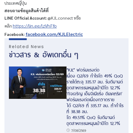
ประเทศญี่ปุ่น
สอบถามข้อมูลสินค้าได้ที่
LINE Official Account:
@KJL.connect หรือ
https://lin.ee/lzVhFfo
คลิก
facebook.com/KJLElectric
Facebook:
Related News
ข่าวสาร & อัพเดทอื่น ๆ
“KJL” ฟอร์มแรงต่อ
เนื่อง Q2/69 กำไรโต 49% QoQ
รายได้ทะลุ 335.17 ลบ. รับดีมานด์
อุตสาหกรรมหนุนเป้าปีโต 12.7%
‘กิจเจริญ เอ็นจิเนียริ่ง อีเลคทริค’
ฟอร์มแรงต่อเนื่องกวาดราย
ได้ Q2/69 ที่ 335.17 ลบ. ทำกำไร
ที่ 38.38 ลบ.
โต 49.51% QoQ รับดีมานด์
อุตสาหกรรมหนุนเป้าปีโต 12.7%
7/08/2569