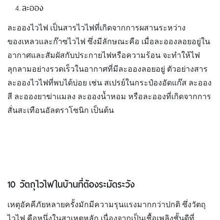
ละออง
ละอองไวไฟ เป็นสารไวไฟที่เกิดจากการผสานระหว่าง
ของเหลวและก๊าซไวไฟ ซึ่งมีลักษณะคือ เมื่อละอองลอยอยู่ใน
อากาศและสัมผัสกับประกายไฟหรือความร้อน จะทำให้ไฟ
ลุกลามอย่างรวดเร็วในอากาศที่มีละอองลอยอยู่ ตัวอย่างสาร
ละอองไวไฟที่พบได้บ่อย เช่น สเปรย์ในกระป๋องอัดแก๊ส ละออง
สี ละอองยาฆ่าแมลง ละอองน้ำหอม หรือละอองที่เกิดจากการ
สั่นสะเทือนอัลตราโซนิก เป็นต้น
10 วัตถุไวไฟในบ้านที่ต้องระมัดระวัง
เหตุอัคคีภัยหลายครั้งมักมีความรุนแรงมากกว่าปกติ ซึ่งวัตถุ
ไวไฟ คือหนึ่งในสาเหตุหลัก เนื่องจากเป็นเชื้อเพลิงชั้นดีที่