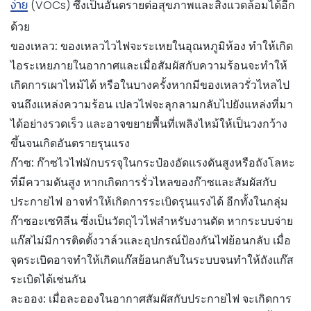
ง่าย
(VOCs) ซึ่งเป็นอันตรายต่อสุขภาพและสิ่งแวดล้อมได้อีก
ด้วย
ของเหลว:
ของเหลวไวไฟจะระเหยในอุณหภูมิห้อง ทำให้เกิด
ไอระเหยภายในอากาศและเมื่อสัมผัสกับความร้อนจะทำให้
เกิดการเผาไหม้ได้ หรือในบางครั้งหากมีของเหลวรั่วไหลไป
จนถึงแหล่งความร้อน เปลวไฟจะลุกลามกลับไปยังแหล่งที่มา
ได้อย่างรวดเร็ว และอาจขยายพื้นที่เพลิงไหม้ให้เป็นวงกว้าง
ขึ้นจนเกิดอันตรายรุนแรง
ก๊าซ:
ก๊าซไวไฟมักบรรจุในกระป๋องอัดแรงดันสูงหรือถังโลหะ
ที่มีความดันสูง หากเกิดการรั่วไหลของก๊าซและสัมผัสกับ
ประกายไฟ อาจทำให้เกิดการระเบิดรุนแรงได้ อีกทั้งในกลุ่ม
ก๊าซอะเซทิลีน ซึ่งเป็นวัตถุไวไฟสำหรับงานตัด หากระบบจ่าย
แก๊สไม่มีการติดตั้งวาล์วและอุปกรณ์ป้องกันไฟย้อนกลับ เมื่อ
จุดระเบิดอาจทำให้เกิดแก๊สย้อนกลับในระบบจนทำให้ถังแก๊ส
ระเบิดได้เช่นกัน
ละออง:
เมื่อละอองในอากาศสัมผัสกับประกายไฟ จะเกิดการ