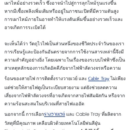
เผาไหม้อย่างรวดเร็ว ซึ่งอาจนำไปสู่การลุกไหม้รุนแรงขึ้น
หากมีเชื้อเพลิงเพิ่มเติมหรืออยู่ในภาชนะปิดที่มีความดันสูง
การเผาไหม้ภายในอาจทำให้แรงดันเพิ่มขึ้นอย่างรวดเร็วและ
อาจเกิดการระเบิดได้
จะเห็นได้ว่า วัตถุไวไฟเป็นส่วนหนึ่งของชีวิตประจำวันของเรา
การเรียนรู้และป้องกันอันตรายจากการใช้งานสารเหล่านี้จึงมี
ความสำคัญอย่างยิ่ง โดยเฉพาะในเรื่องของระบบไฟฟ้าซึ่งเป็น
สาเหตุหลักของการเกิดอัคคีภัยจากไฟฟ้าลัดวงจรหรือความ
Cable Tray
ร้อนของสายไฟ การติดตั้งรางวายเวย์ และ
ไม่เพียง
แต่ช่วยให้สายไฟดูเป็นระเบียบสวยงาม แต่ยังช่วยลดความ
เสี่ยงจากไฟฟ้าลัดวงจรที่อาจเกิดจากสายไฟสัมผัสกัน หรือจาก
ความร้อนสะสมในบริเวณที่สายไฟแออัด
รางวายเวย์
นอกจากนี้ การเลือก
และ Cable Tray ที่ผลิตจาก
วัสดุที่มีคุณภาพ เคลือบผิวด้วยเทคโนโลยีพ่นสีฝุ่น