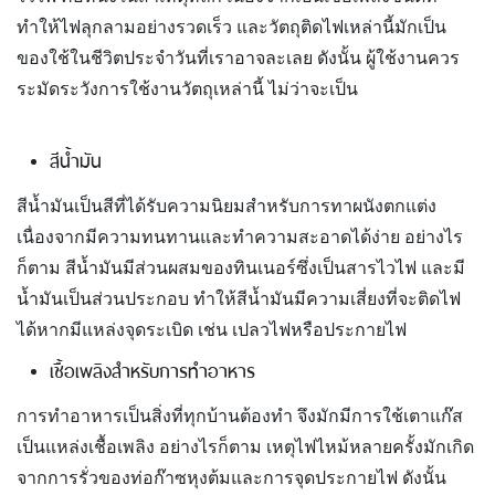
ทำให้ไฟลุกลามอย่างรวดเร็ว และวัตถุติดไฟเหล่านี้มักเป็น
ของใช้ในชีวิตประจำวันที่เราอาจละเลย ดังนั้น ผู้ใช้งานควร
ระมัดระวังการใช้งานวัตถุเหล่านี้ ไม่ว่าจะเป็น
สีน้ำมัน
สีน้ำมันเป็นสีที่ได้รับความนิยมสำหรับการทาผนังตกแต่ง
เนื่องจากมีความทนทานและทำความสะอาดได้ง่าย อย่างไร
ก็ตาม สีน้ำมันมีส่วนผสมของทินเนอร์ซึ่งเป็นสารไวไฟ และมี
น้ำมันเป็นส่วนประกอบ ทำให้สีน้ำมันมีความเสี่ยงที่จะติดไฟ
ได้หากมีแหล่งจุดระเบิด เช่น เปลวไฟหรือประกายไฟ
เชื้อเพลิงสำหรับการทำอาหาร
การทำอาหารเป็นสิ่งที่ทุกบ้านต้องทำ จึงมักมีการใช้เตาแก๊ส
เป็นแหล่งเชื้อเพลิง อย่างไรก็ตาม เหตุไฟไหม้หลายครั้งมักเกิด
จากการรั่วของท่อก๊าซหุงต้มและการจุดประกายไฟ ดังนั้น