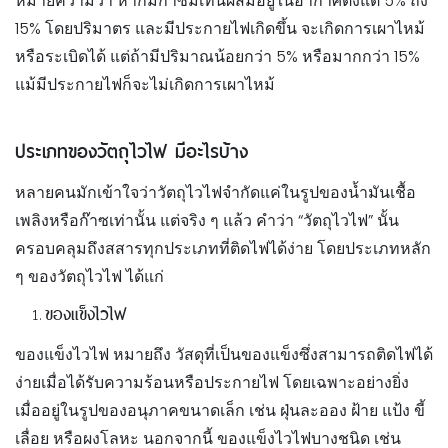
หมายความว่า หากมีก๊าซมีเทนผสมอยู่ในอากาศตั้งแต่ 5% ถึง
15% โดยปริมาตร และมีประกายไฟเกิดขึ้น จะเกิดการเผาไหม้
หรือระเบิดได้ แต่ถ้ามีปริมาณน้อยกว่า 5% หรือมากกว่า 15%
แม้มีประกายไฟก็จะไม่เกิดการเผาไหม้
ประเภทของวัตถุไวไฟ มีอะไรบ้าง
หลายคนมักเข้าใจว่าวัตถุไวไฟจำกัดแค่ในรูปของน้ำมันเชื้อ
เพลิงหรือก๊าซเท่านั้น แต่จริง ๆ แล้ว คำว่า “วัตถุไวไฟ” นั้น
ครอบคลุมถึงสสารทุกประเภทที่ติดไฟได้ง่าย โดยประเภทหลัก
ๆ ของวัตถุไวไฟ ได้แก่
ของแข็งไวไฟ
ของแข็งไวไฟ หมายถึง วัสดุที่เป็นของแข็งซึ่งสามารถติดไฟได้
ง่ายเมื่อได้รับความร้อนหรือประกายไฟ โดยเฉพาะอย่างยิ่ง
เมื่ออยู่ในรูปของอนุภาคขนาดเล็ก เช่น ฝุ่นละออง ฝ้าย แป้ง ขี้
เลื่อย หรือผงโลหะ นอกจากนี้ ของแข็งไวไฟบางชนิด เช่น