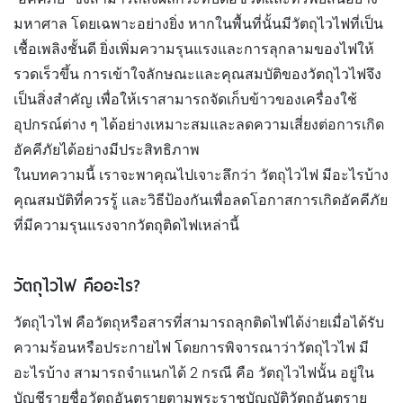
มหาศาล โดยเฉพาะอย่างยิ่ง หากในพื้นที่นั้นมีวัตถุไวไฟที่เป็น
เชื้อเพลิงชั้นดี ยิ่งเพิ่มความรุนแรงและการลุกลามของไฟให้
รวดเร็วขึ้น การเข้าใจลักษณะและคุณสมบัติของวัตถุไวไฟจึง
เป็นสิ่งสำคัญ เพื่อให้เราสามารถจัดเก็บข้าวของเครื่องใช้
อุปกรณ์ต่าง ๆ ได้อย่างเหมาะสมและลดความเสี่ยงต่อการเกิด
อัคคีภัยได้อย่างมีประสิทธิภาพ
ในบทความนี้ เราจะพาคุณไปเจาะลึกว่า วัตถุไวไฟ มีอะไรบ้าง
คุณสมบัติที่ควรรู้ และวิธีป้องกันเพื่อลดโอกาสการเกิดอัคคีภัย
ที่มีความรุนแรงจากวัตถุติดไฟเหล่านี้
วัตถุไวไฟ คืออะไร?
วัตถุไวไฟ คือวัตถุหรือสารที่สามารถลุกติดไฟได้ง่ายเมื่อได้รับ
ความร้อนหรือประกายไฟ โดยการพิจารณาว่าวัตถุไวไฟ มี
อะไรบ้าง สามารถจำแนกได้ 2 กรณี คือ วัตถุไวไฟนั้น อยู่ใน
บัญชีรายชื่อวัตถุอันตรายตามพระราชบัญญัติวัตถุอันตราย