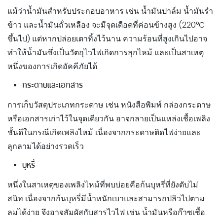
แม้ว่าน้ำมันสำหรับประกอบอาหาร เช่น น้ำมันปาล์ม น้ำมันรำ
ข้าว และน้ำมันถั่วเหลือง จะมีจุดเดือดที่ค่อนข้างสูง (220°C
ขึ้นไป) แต่หากปล่อยเตาทิ้งไว้นาน ความร้อนที่สูงเกินไปอาจ
ทำให้น้ำมันซึ่งเป็นวัตถุไวไฟเกิดการลุกไหม้ และเป็นสาเหตุ
หนึ่งของการเกิดอัคคีภัยได้
กระดาษและเอกสาร
การเก็บวัสดุประเภทกระดาษ เช่น หนังสือพิมพ์ กล่องกระดาษ
หรือเอกสารเก่าไว้ในจุดเดียวกัน อาจกลายเป็นแหล่งเชื้อเพลิง
ชั้นดีในกรณีเกิดเพลิงไหม้ เนื่องจากกระดาษติดไฟง่ายและ
ลุกลามได้อย่างรวดเร็ว
บุหรี่
หนึ่งในสาเหตุของเพลิงไหม้ที่พบบ่อยคือก้นบุหรี่ที่ยังดับไม่
สนิท เนื่องจากก้นบุหรี่มีน้ำหนักเบาและสามารถปลิวไปตาม
ลมได้ง่าย จึงอาจสัมผัสกับสารไวไฟ เช่น น้ำมันหรือก๊าซเชื้อ