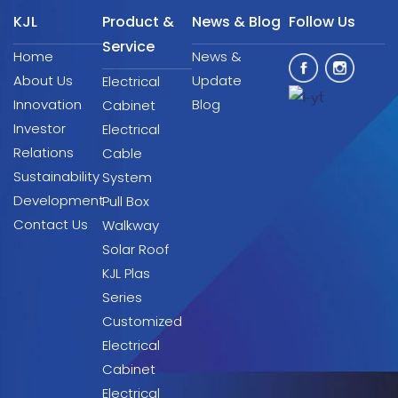
KJL
Product &
News & Blog
Follow Us
Service
Home
News &
About Us
Update
Electrical
Innovation
Blog
Cabinet
Investor
Electrical
Relations
Cable
Sustainability
System
Development
Pull Box
Contact Us
Walkway
Solar Roof
KJL Plas
Series
Customized
Electrical
Cabinet
Electrical