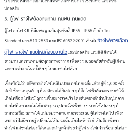
นี้ จะช่วยให้เหมาะสมกับงานไฟฟ้าในด้านของการใช้งานง่าย และความ
ปลอดภัย
3. ตู้ไฟ รางไฟต้องทนทาน ทนฝน ทนแดด
ตู้ไฟ รางไฟ KJL ที่มีมาตรฐานกันฝุ่นกันน้ำ IP55 – IP65 อ้างอิง Test
ช่างไฟควรเลือก
Standard มอก.513-2553 และ IEC 60529:2001 สำหรับ
ตู้ไฟ รางไฟ แบบไหนถึงจบงานไว
และปลอดภัย แถมยังใช้งานได้
ยาวนาน และทนทานต่อทุกสภาพอากาศ เพื่อความปลอดภัยสำหรับผู้ใช้งาน
และการทำงานในครั้งต่อ ๆ ไปของช่างไฟด้วย
เชื่อหรือไม่ว่า สถิติการเกิดไฟไหม้ในประเทศไทยเฉลี่ยแล้วอยู่ที่ 1,000 ครั้ง
ต่อปี ซึ่งสาเหตุหลัก ๆ ที่เรามักจะได้ยินบ่อย ๆ ก็คือ ไฟฟ้าลัดวงจร จนทำให้
เกิดไฟช็อต ไฟไหม้ ลุกลามขึ้นอย่างรวดเร็ว โดยต้นตอหลักส่วนใหญ่มาจาก
สายไฟที่เก่า และไม่ได้มาตรฐาน อุปกรณ์ไฟฟ้าต่าง ๆ หากใช้ไปนาน ๆ ก็
สามารถเสื่อมสภาพได้ แน่นอนว่าหลายคนอาจละเลย ตู้ไฟ รางไฟ ไป เพียง
เพราะว่าไม่มีความรู้ เปลี่ยนไม่เป็น ฉะนั้นเรื่องไฟฟ้าจึงจำเป็นต้องพึ่งพา
ช่างไฟ แต่ช่างไฟเองก็ต้องแนะนำลูกค้าด้วยว่าตู้ไฟ รางไฟเก่า หรือสายไฟเก่า