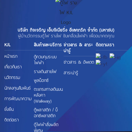
บริษัท กิจเจริญ เอ็นจิเนียริ่ง อีเลคทริค จำกัด (มหาชน)
ผู้นำนวัตกรรมตู้ไฟ รางไฟ ขับเคลื่อนไฟฟ้า เพื่ออนาคตคุณ
KJL
สินค้าและบริการ
ข่าวสาร & สาระ
ติดตามเรา
น่ารู้
หน้าแรก
ตู้ควบคุมระบบ
ข่าวสาร & อัพเดต
ไฟฟ้า
เกี่ยวกับเรา
รางเดินสายไฟ
สาระน่ารู้
นวัตกรรม
พูลบ็อกซ์
นักลงทุนสัมพันธ์
ตะแกรงทางเดินบน
หลังคา
การพัฒนาความ
(Walkway)
ยั่งยืน
ตู้พลาสติก / บ็
อกซ์พลาสติก
ติดต่อเรา
ตู้ไฟฟ้าสั่งผลิต
พิเศษ