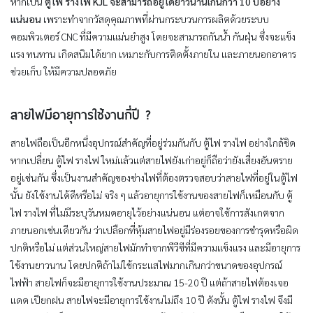
หากเป็น
ตู้ไฟ รางไฟ KJL จะสามารถอยู่ได้ยาวนานเกินกว่า 10 ปีอย่าง
แน่นอน
เพราะทำจากวัสดุคุณภาพที่ผ่านกระบวนการผลิตด้วยระบบ
คอมพิวเตอร์ CNC ที่มีความแม่นยำสูง โดยจะสามารถกันน้ำ กันฝุ่น ซึ่งจะแข็ง
แรง ทนทาน เกิดสนิมได้ยาก เหมาะกับการติดตั้งภายใน และภายนอกอาคาร
ช่วยเก็บ ให้มีความปลอดภัย
สายไฟมี
อายุการใช้งานกี่ปี ?
สายไฟถือเป็นอีกหนึ่งอุปกรณ์สำคัญที่อยู่ร่วมกันกับ ตู้ไฟ รางไฟ อย่างใกล้ชิด
หากเปลี่ยน ตู้ไฟ รางไฟ ใหม่แล้วแต่สายไฟยังเก่าอยู่ก็ถือว่ายังเสี่ยงอันตราย
อยู่เช่นกัน ซึ่งเป็นงานสำคัญของช่างไฟที่ต้องตรวจสอบว่าสายไฟที่อยู่ในตู้ไฟ
นั้น ยังใช้งานได้ดีหรือไม่ จริง ๆ แล้วอายุการใช้งานของสายไฟก็เหมือนกับ ตู้
ไฟ รางไฟ ที่ไม่มีระบุวันหมดอายุไว้อย่างแน่นอน แต่อาจใช้การสังเกตจาก
ภายนอกเช่นเดียวกัน ว่าเปลือกที่หุ้มสายไฟอยู่มีร่องรอยของการชำรุดหรือผิด
ปกติหรือไม่ แต่ส่วนใหญ่สายไฟมักทำจากพีวีซีที่มีความแข็งแรง และมีอายุการ
ใช้งานยาวนาน โดยปกติถ้าไม่ใช้กระแสไฟมากเกินกว่าขนาดของอุปกรณ์
ไฟฟ้า สายไฟก็จะมีอายุการใช้งานประมาณ 15-20 ปี แต่ถ้าสายไฟต้องเจอ
แดด เปียกฝน สายไฟจะมีอายุการใช้งานไม่ถึง 10 ปี ดังนั้น ตู้ไฟ รางไฟ จึงมี