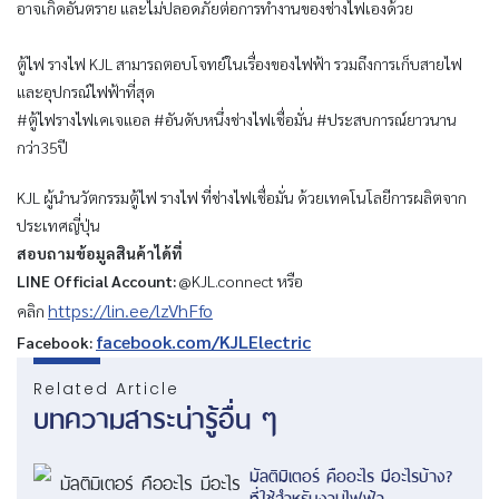
อาจเกิดอันตราย และไม่ปลอดภัยต่อการทำงานของช่างไฟเองด้วย
ตู้ไฟ รางไฟ KJL สามารถตอบโจทย์ในเรื่องของไฟฟ้า รวมถึงการเก็บสายไฟ
และอุปกรณ์ไฟฟ้าที่สุด
#ตู้ไฟรางไฟเคเจแอล #อันดับหนึ่งช่างไฟเชื่อมั่น #ประสบการณ์ยาวนาน
กว่า35ปี
KJL ผู้นำนวัตกรรมตู้ไฟ รางไฟ ที่ช่างไฟเชื่อมั่น ด้วยเทคโนโลยีการผลิตจาก
ประเทศญี่ปุ่น
สอบถามข้อมูลสินค้าได้ที่
LINE Official Account:
@KJL.connect หรือ
https://lin.ee/lzVhFfo
คลิก
facebook.com/KJLElectric
Facebook:
Related Article
บทความสาระน่ารู้อื่น ๆ
มัลติมิเตอร์ คืออะไร มีอะไรบ้าง?
ที่ใช้สำหรับงานไฟฟ้า