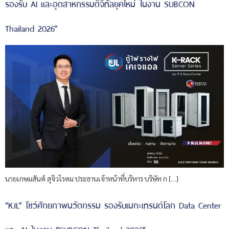
รองรับ AI และอุตสาหกรรมดิจิทัลยุคใหม่ ในงาน SUBCON
Thailand 2026”
นายเกษมสันต์ สุจิวโรดม ประธานเจ้าหน้าที่บริหาร บริษัท ก […]
“KJL” โชว์ศักยภาพนวัตกรรม รองรับเมกะเทรนด์โลก Data Center