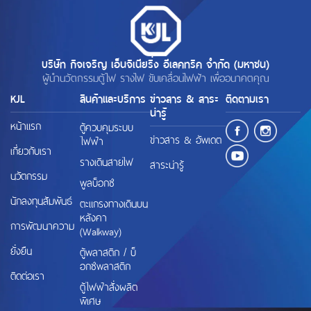
บริษัท กิจเจริญ เอ็นจิเนียริ่ง อีเลคทริค จำกัด (มหาชน)
ผู้นำนวัตกรรมตู้ไฟ รางไฟ ขับเคลื่อนไฟฟ้า เพื่ออนาคตคุณ
KJL
สินค้าและบริการ
ข่าวสาร & สาระ
ติดตามเรา
น่ารู้
หน้าแรก
ตู้ควบคุมระบบ
ข่าวสาร & อัพเดต
ไฟฟ้า
เกี่ยวกับเรา
รางเดินสายไฟ
สาระน่ารู้
นวัตกรรม
พูลบ็อกซ์
นักลงทุนสัมพันธ์
ตะแกรงทางเดินบน
หลังคา
การพัฒนาความ
(Walkway)
ยั่งยืน
ตู้พลาสติก / บ็
อกซ์พลาสติก
ติดต่อเรา
ตู้ไฟฟ้าสั่งผลิต
พิเศษ