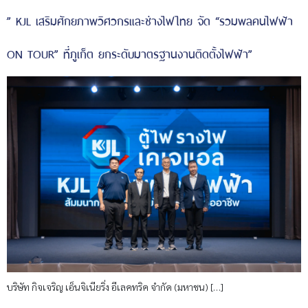
” KJL เสริมศักยภาพวิศวกรและช่างไฟไทย จัด “รวมพลคนไฟฟ้า
ON TOUR” ที่ภูเก็ต ยกระดับมาตรฐานงานติดตั้งไฟฟ้า”
บริษัท กิจเจริญ เอ็นจิเนียริ่ง อีเลคทริค จำกัด (มหาชน) […]