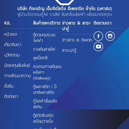
บริษัท กิจเจริญ เอ็นจิเนียริ่ง อีเลคทริค จำกัด (มหาชน)
ผู้นำนวัตกรรมตู้ไฟ รางไฟ ขับเคลื่อนไฟฟ้า เพื่ออนาคตคุณ
KJL
สินค้าและบริการ
ข่าวสาร & สาระ
ติดตามเรา
น่ารู้
หน้าแรก
ตู้ควบคุมระบบ
ข่าวสาร & อัพเดต
ไฟฟ้า
เกี่ยวกับเรา
รางเดินสายไฟ
สาระน่ารู้
นวัตกรรม
พูลบ็อกซ์
นักลงทุนสัมพันธ์
ตะแกรงทางเดินบน
หลังคา
การพัฒนาความ
(Walkway)
ยั่งยืน
ตู้พลาสติก / บ็
อกซ์พลาสติก
ติดต่อเรา
ตู้ไฟฟ้าสั่งผลิต
พิเศษ
ตู้สวิตช์บอร์ด
พร้อมวายริ่ง