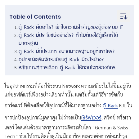
Table of Contents
ตู้ Rack คืออะไร? เข้าใจความสำคัญของตู้ต่อระบบ IT
ตู้ Rack มีประโยชน์อย่างไร? ทำไมต้องใช้ตู้แร็คที่ได้
มาตรฐาน
ตู้ Rack มีกี่ประเภท ขนาดมาตรฐานอยู่ที่เท่าไหร่?
อุปกรณ์เสริมจัดระเบียบตู้ Rack มีอะไรบ้าง?
หลักเกณฑ์การเลือก ตู้ Rack ให้ตอบโจทย์องค์กร
ในอุตสาหกรรมที่ต้องใช้ระบบ Network ความเสถียรไม่ได้ขึ้นอยู่กับ
แค่ซอฟต์แวร์เพียงอย่างเดียวเท่านั้น แต่เริ่มตั้งแต่วิธีการจัดเก็บ
ตู้ Rack
ฮาร์ดแวร์ ที่ต้องเลือกใช้อุปกรณ์ที่ได้มาตรฐานอย่าง
KJL ใน
เซิร์ฟเวอร์
การปกป้องอุปกรณ์มูลค่าสูง ไม่ว่าจะเป็น
, สวิตช์ หรือเรา
เตอร์ โดดเด่นด้วยมาตรฐานการผลิตระดับโลก “German & Swiss
Tech” ช่วยให้งานติดตั้งดูเป็นมืออาชีพ สะดวกต่อการซ่อมบำรุง