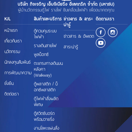
บริษัท กิจเจริญ เอ็นจิเนียริ่ง อีเลคทริค จำกัด (มหาชน)
ผู้นำนวัตกรรมตู้ไฟ รางไฟ ขับเคลื่อนไฟฟ้า เพื่ออนาคตคุณ
KJL
สินค้าและบริการ
ข่าวสาร & สาระ
ติดตามเรา
น่ารู้
หน้าแรก
ตู้ควบคุมระบบ
ข่าวสาร & อัพเดต
ไฟฟ้า
เกี่ยวกับเรา
รางเดินสายไฟ
สาระน่ารู้
นวัตกรรม
พูลบ็อกซ์
นักลงทุนสัมพันธ์
ตะแกรงทางเดินบน
หลังคา
การพัฒนาความ
(Walkway)
ยั่งยืน
ตู้พลาสติก / บ็
อกซ์พลาสติก
ติดต่อเรา
ตู้ไฟฟ้าสั่งผลิต
พิเศษ
ตู้สวิตช์บอร์ด
พร้อมวายริ่ง
งานโลหะแผ่นสั่ง