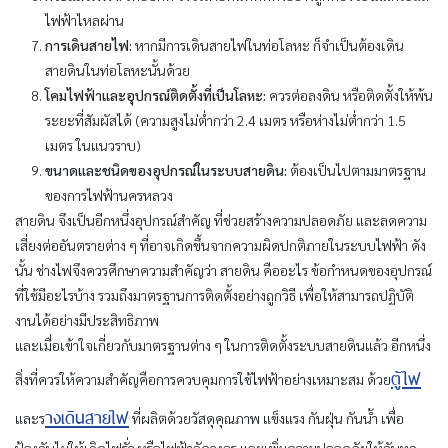
ไฟฟ้าไหลผ่าน
การเดินสายไฟ:
หากมีการเดินสายไฟในท่อโลหะ ก็จำเป็นต้องเดิน
สายดินในท่อโลหะนั้นด้วย
โคมไฟฟ้าและอุปกรณ์ติดตั้งที่เป็นโลหะ:
ควรต่อลงดิน หรือติดตั้งให้พ้น
ระยะที่สัมผัสได้ (ความสูงไม่ต่ำกว่า 2.4 เมตร หรือห่างไม่ต่ำกว่า 1.5
เมตร ในแนวราบ)
ขนาดและชนิดของอุปกรณ์ในระบบสายดิน:
ต้องเป็นไปตามมาตรฐาน
ของการไฟฟ้านครหลวง
สายดิน จึงเป็นอีกหนึ่งอุปกรณ์สำคัญ ที่ช่วยสร้างความปลอดภัย และลดความ
เสี่ยงต่ออันตรายต่าง ๆ ที่อาจเกิดขึ้นจากความผิดปกติภายในระบบไฟฟ้า ดัง
นั้น ช่างไฟจึงควรศึกษาความสำคัญว่า สายดิน คืออะไร ข้อกำหนดของอุปกรณ์
ที่ใช้มีอะไรบ้าง รวมถึงมาตรฐานการติดตั้งอย่างถูกวิธี เพื่อให้สามารถปฏิบัติ
งานได้อย่างมีประสิทธิภาพ
และเมื่อเข้าใจเกี่ยวกับมาตรฐานต่าง ๆ ในการติดตั้งระบบสายดินแล้ว อีกหนึ่ง
ตู้ไฟ
สิ่งที่ควรให้ความสำคัญคือการควบคุมการใช้ไฟฟ้าอย่างเหมาะสม ด้วย
างเดินสายไฟ
และร
ที่ผลิตด้วยวัสดุคุณภาพ แข็งแรง กันฝุ่น กันน้ำ เพื่อ
ป้องกันไม่ให้เกิดไฟรั่ว หรือไฟฟ้าลัดวงจร และเพิ่มความปลอดภัยให้กับทุก