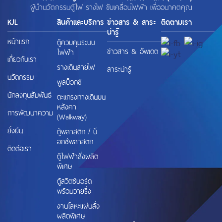
ผู้นำนวัตกรรมตู้ไฟ รางไฟ ขับเคลื่อนไฟฟ้า เพื่ออนาคตคุณ
KJL
สินค้าและบริการ
ข่าวสาร & สาระ
ติดตามเรา
น่ารู้
หน้าแรก
ตู้ควบคุมระบบ
ข่าวสาร & อัพเดต
ไฟฟ้า
เกี่ยวกับเรา
รางเดินสายไฟ
สาระน่ารู้
นวัตกรรม
พูลบ็อกซ์
นักลงทุนสัมพันธ์
ตะแกรงทางเดินบน
หลังคา
การพัฒนาความ
(Walkway)
ยั่งยืน
ตู้พลาสติก / บ็
อกซ์พลาสติก
ติดต่อเรา
ตู้ไฟฟ้าสั่งผลิต
พิเศษ
ตู้สวิตช์บอร์ด
พร้อมวายริ่ง
งานโลหะแผ่นสั่ง
ผลิตพิเศษ