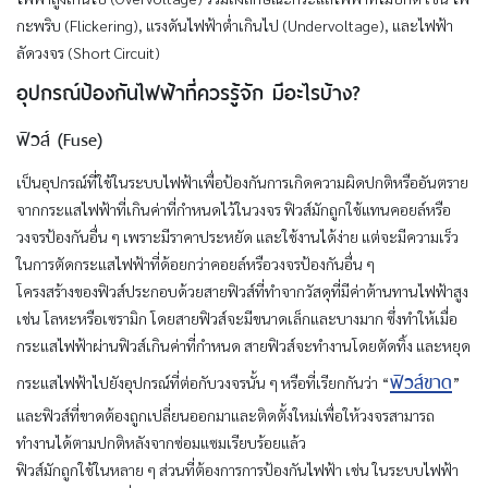
กะพริบ (Flickering), แรงดันไฟฟ้าต่ำเกินไป (Undervoltage), และไฟฟ้า
ลัดวงจร (Short Circuit)
อุปกรณ์ป้องกันไฟฟ้าที่ควรรู้จัก มีอะไรบ้าง?
ฟิวส์ (Fuse)
เป็นอุปกรณ์ที่ใช้ในระบบไฟฟ้าเพื่อป้องกันการเกิดความผิดปกติหรืออันตราย
จากกระแสไฟฟ้าที่เกินค่าที่กำหนดไว้ในวงจร ฟิวส์มักถูกใช้แทนคอยล์หรือ
วงจรป้องกันอื่น ๆ เพราะมีราคาประหยัด และใช้งานได้ง่าย แต่จะมีความเร็ว
ในการตัดกระแสไฟฟ้าที่ด้อยกว่าคอยล์หรือวงจรป้องกันอื่น ๆ
โครงสร้างของฟิวส์ประกอบด้วยสายฟิวส์ที่ทำจากวัสดุที่มีค่าต้านทานไฟฟ้าสูง
เช่น โลหะหรือเซรามิก โดยสายฟิวส์จะมีขนาดเล็กและบางมาก ซึ่งทำให้เมื่อ
กระแสไฟฟ้าผ่านฟิวส์เกินค่าที่กำหนด สายฟิวส์จะทำงานโดยตัดทิ้ง และหยุด
ฟิวส์ขาด
กระแสไฟฟ้าไปยังอุปกรณ์ที่ต่อกับวงจรนั้น ๆ หรือที่เรียกกันว่า “
”
และฟิวส์ที่ขาดต้องถูกเปลี่ยนออกมาและติดตั้งใหม่เพื่อให้วงจรสามารถ
ทำงานได้ตามปกติหลังจากซ่อมแซมเรียบร้อยแล้ว
ฟิวส์มักถูกใช้ในหลาย ๆ ส่วนที่ต้องการการป้องกันไฟฟ้า เช่น ในระบบไฟฟ้า