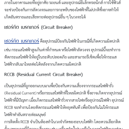
ภายในอาคารและที่อยู่อาศัย รถยนต์ และอุปกรณ์อิเล็กทรอนิกส์ การใช้ฟิวส์
จะช่วยป้องกันการลัดวงจรและการกะพริบของไฟฟ้าที่ไม่ปกติซึ่งอาจทำให้
เกิดอันตรายและเสียหายต่ออุปกรณ์อื่น ๆ ในวงจรได้
เซอร์กิต เบรกเกอร์ (Circuit Breaker)
เซอร์กิต เบรกเกอร์
คืออุปกรณ์ป้องกันไฟฟ้าในกรณีที่เกิดความผิดปกติ
เช่น กระแสไฟฟ้าสูงเกินค่าที่กำหนด หรือไฟฟ้าลัดวงจร อุปกรณ์นี้จะทำการ
ตัดกระแสไฟฟ้าให้อยู่ในระดับปลอดภัย และสามารถรีเซ็ตเพื่อให้กระแส
ไฟฟ้ากลับมาไหลต่อได้หลังจากเกิดความผิดปกติ
RCCB (Residual Current Circuit Breaker)
เป็นอุปกรณ์ที่ถูกออกแบบมาเพื่อป้องกันความเสี่ยงจากกระแสไฟฟ้ารั่ว
(Residual Current) หรือกระแสไฟฟ้าที่ไหลผิดปกติ ซึ่งอาจเกิดจากอุปกรณ์
ไฟฟ้าที่มีปัญหา เมื่อเกิดกระแสไฟฟ้ารั่วจากสายไฟหรืออุปกรณ์ไฟฟ้า อุปกรณ์
RCCB จะทำงานโดยตัดกระแสไฟฟ้าให้หยุดทันที เพื่อป้องกันไม่ให้กระแส
ไฟฟ้าทำอันตรายต่อมนุษย์
การติดตั้ง RCCB จำเป็นต้องทำในวงจำกัดของระบบไฟฟ้า โดยควรเลือกติด
ตั้งเฉพาะจุดที่มีความเสี่ยงสูง เช่น เครื่องทำน้ำอุ่น หรือในวงจรไฟฟ้าบางส่วน