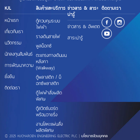
KJL
สินค้าและบริการ
ข่าวสาร & สาระ
ติดตามเรา
น่ารู้
หน้าแรก
ตู้ควบคุมระบบ
ข่าวสาร & อัพเดต
ไฟฟ้า
เกี่ยวกับเรา
รางเดินสายไฟ
สาระน่ารู้
นวัตกรรม
พูลบ็อกซ์
นักลงทุนสัมพันธ์
ตะแกรงทางเดินบน
หลังคา
การพัฒนาความ
(Walkway)
ยั่งยืน
ตู้พลาสติก / บ็
อกซ์พลาสติก
ติดต่อเรา
ตู้ไฟฟ้าสั่งผลิต
พิเศษ
ตู้สวิตช์บอร์ด
พร้อมวายริ่ง
งานโลหะแผ่นสั่ง
ผลิตพิเศษ
© 2025 KIJCHAROEN ENGINEERING ELECTRIC PLC. |
นโยบายส่วนบุคคล