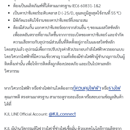
ต้องเป็นผลิตภัณฑ์ที่ได้ตามมาตรฐาน IEC6 60831-1&2
เป็นคาปาซิเตอร์ระดับคลาส D (-25/D, อุณหภูมิสูงสุดใช้งานที่ 55 °C)
มีพิกัดแรงดันใช้งานของคาปาซิเตอร์ที่เหมาะสม
ต้องมีส่วนกั้น แยกคาปาซิเตอร์ออกจากส่วนอื่น ๆ ของแผงสวิตช์หลัก
เพื่อลดอันตรายที่อาจเกิดขึ้นจากการระเบิดของคาปาซิเตอร์ และจำกัด
ความเสียหายกับอุปกรณ์ส่วนอื่นที่ติดตั้งอยู่ภายในแผงสวิตช์หลัก
โดยสรุปแล้ว อุปกรณ์เพื่อการปรับปรุงค่าตัวประกอบกำลังไฟฟ้าควรออกแบบ
โดยวิศวกรไฟฟ้าที่มีความเชี่ยวชาญ รวมทั้งต้องมีช่างไฟฟ้าผู้ชำนาญการเป็นผู้
ติดตั้งเท่านั้น เพื่อให้การติดตั้งถูกต้องปลอดภัย และเป็นไปตามหลัก
วิศวกรรม
ตู้ควบคุมไฟฟ้า
รางไฟ
หากวิศวกรไฟฟ้า หรือช่างไฟท่านใดต้องการ
หรือ
คุณภาพดี ตรงตามมาตรฐาน สามารถดูรายละเอียด หรือสอบถามข้อมูลสินค้า
ได้ที่
@KJL.connect
KJL LINE Official Account:
KJL ผู้นำนวัตกรรมตู้ไฟ รางไฟ ที่ช่างไฟเชื่อมั่น ด้วยเทคโนโลยีการผลิตจาก