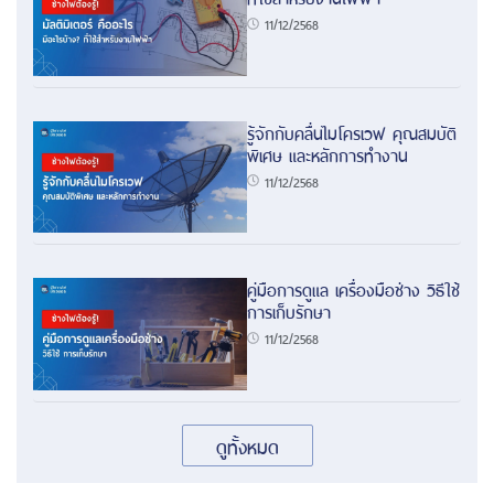
11/12/2568
รู้จักกับคลื่นไมโครเวฟ คุณสมบัติ
พิเศษ และหลักการทำงาน
11/12/2568
คู่มือการดูแล เครื่องมือช่าง วิธีใช้
การเก็บรักษา
11/12/2568
ดูทั้งหมด