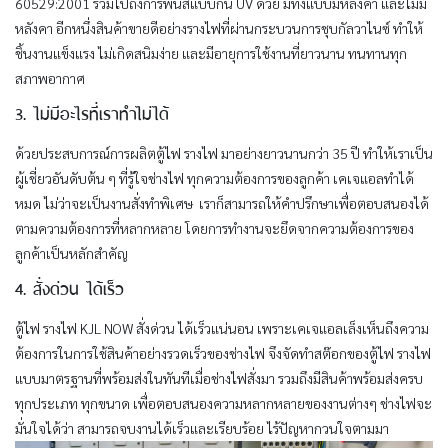
60529:2001 รวมไปถึงการพ่นสีแบบกัน UV ด้วย มีทั้งแบบมีหลังคา และไม่มี
หลังคา อีกหนึ่งสินค้าขายดีอย่างรางไฟที่ผ่านกระบวนการชุบกัลวาไนซ์ ทำให้
ชิ้นงานแข็งแรง ไม่เกิดสนิมง่าย และมีอายุการใช้งานที่ยาวนาน ทนทานทุก
สภาพอากาศ
3. ไม่มีอะไรที่เราทำไม่ได้
ด้วยประสบการณ์การผลิตตู้ไฟ รางไฟ มาอย่างยาวนานกว่า 35 ปี ทำให้เราเป็น
ผู้เชี่ยวอันดับต้น ๆ ที่รู้ใจช่างไฟ ทุกความต้องการของลูกค้า เคเจแอลทำได้
หมด ไม่ว่าจะเป็นงานสั่งทำพิเศษ เราก็สามารถให้คำปรึกษาเพื่อตอบสนองได้
ตามความต้องการที่หลากหลาย โดยการทำงานจะยึดจากความต้องการของ
ลูกค้าเป็นหลักสำคัญ
4. สั่งด่วน ได้เร็ว
ตู้ไฟ รางไฟ KJL NOW สั่งด่วน ได้เร็วแน่นอน เพราะเคเจแอลเล็งเห็นถึงความ
ต้องการในการใช้สินค้าอย่างรวดเร็วของช่างไฟ จึงจัดทำสต๊อกของตู้ไฟ รางไฟ
แบบมาตรฐานที่พร้อมส่งในทันทีเมื่อช่างไฟสั่งมา รวมถึงมีสินค้าพร้อมส่งครบ
ทุกประเภท ทุกขนาด เพื่อตอบสนองความหลากหลายของงานต่างๆ ช่างไฟจะ
มั่นใจได้ว่า สามารถจบงานได้เร็วและเรียบร้อย ไร้ปัญหากวนใจตามมา