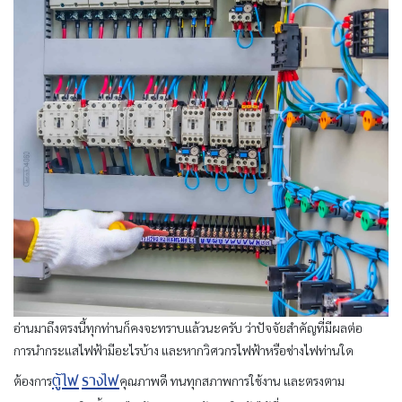
อ่านมาถึงตรงนี้ทุกท่านก็คงจะทราบแล้วนะครับ ว่าปัจจัยสำคัญที่มีผลต่อ
การนำกระแสไฟฟ้ามีอะไรบ้าง และหากวิศวกรไฟฟ้าหรือช่างไฟท่านใด
ตู้ไฟ
รางไฟ
ต้องการ
คุณภาพดี ทนทุกสภาพการใช้งาน และตรงตาม