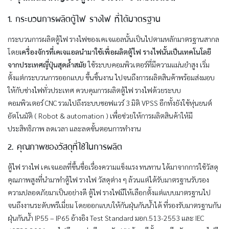
1. กระบวนการผลิตตู้ไฟ รางไฟ ที่ได้มาตรฐาน
กระบวนการผลิตตู้ไฟ รางไฟของเคเจแอลนั้นเป็นไปตามหลักมาตรฐานสากล
โดย
เครื่องจักรที่เคเจแอลนำมาใช้เพื่อผลิตตู้ไฟ รางไฟนั้นเป็นเทคโนโลยี
จากประเทศญี่ปุ่นสุดล้ำสมัย
ใช้ระบบคอมพิวเตอร์ที่มีความแม่นยำสูง เริ่ม
ตั้งแต่กระบวนการออกแบบ ขึ้นชิ้นงาน ไปจนถึงการผลิตสินค้าพร้อมส่งมอบ
ให้กับช่างไฟทั่วประเทศ ควบคุมการผลิตตู้ไฟ รางไฟด้วยระบบ
คอมพิวเตอร์ CNC รวมไปถึงระบบซอฟแวร์ 3 มิติ VPSS อีกทั้งยังใช้หุ่นยนต์
อัตโนมัติ ( Robot & automation ) เพื่อช่วยให้การผลิตสินค้าให้มี
ประสิทธิภาพ ลดเวลา และลดขั้นตอนการทำงาน
2. คุณภาพของวัสดุที่ใช้ในการผลิต
ตู้ไฟ รางไฟ เคเจแอลที่ขึ้นชื่อเรื่องความแข็งแรง ทนทาน ได้มาจากการใช้วัสดุ
คุณภาพสูงที่นำมาทำตู้ไฟ รางไฟ วัสดุต่าง ๆ ล้วนแต่ได้รับมาตรฐานรับรอง
ความปลอดภัยมาเป็นอย่างดี ตู้ไฟ รางไฟมีให้เลือกตั้งแต่แบบมาตรฐานไป
จนถึงงานระดับพรีเมี่ยม โดยออกแบบให้กันฝุ่นกันน้ำได้ ที่รองรับมาตรฐานกัน
ฝุ่นกันน้ำ IP55 – IP65 อ้างอิง Test Standard มอก.513-2553 และ IEC