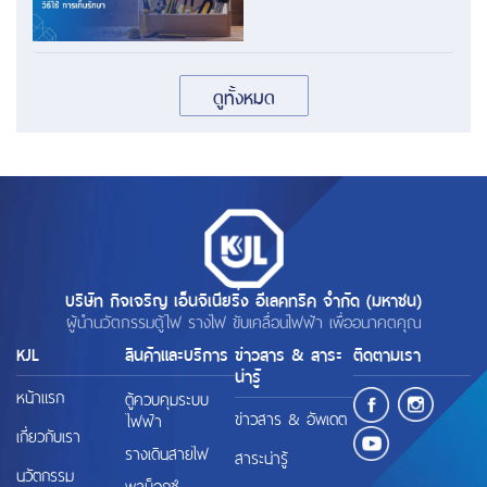
ดูทั้งหมด
บริษัท กิจเจริญ เอ็นจิเนียริ่ง อีเลคทริค จำกัด (มหาชน)
ผู้นำนวัตกรรมตู้ไฟ รางไฟ ขับเคลื่อนไฟฟ้า เพื่ออนาคตคุณ
KJL
สินค้าและบริการ
ข่าวสาร & สาระ
ติดตามเรา
น่ารู้
หน้าแรก
ตู้ควบคุมระบบ
ข่าวสาร & อัพเดต
ไฟฟ้า
เกี่ยวกับเรา
รางเดินสายไฟ
สาระน่ารู้
นวัตกรรม
พูลบ็อกซ์