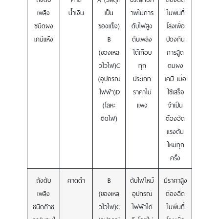
เพลิง
น้ำเงิน
เป็น
าพในการ
ในพื้นที่
ชนิดผง
ของแข็ง)
ดับไฟสูง
โล่งเพื่อ
เคมีแห้ง
B
ดับเพลิง
ป้องกัน
(ของเหล
ได้เกือบ
การสูด
วไวไฟ)C
ทุก
ดมผง
(อุปกรณ์
ประเภท
เคมี เมื่อ
ไฟฟ้า)D
ราคาไม่
ใช้เสร็จ
(โลหะ
แพง
จำเป็น
ติดไฟ)
ต้องอัด
แรงดัน
ใหม่ทุก
ครั้ง
ถังดับ
คาดดำ
B
ดับไฟไหม้
มีราคาสูง
เพลิง
(ของเหล
อุปกรณ์
ต้องฉีด
ชนิดก๊าซ
วไวไฟ)C
ไฟฟ้าได้
ในพื้นที่