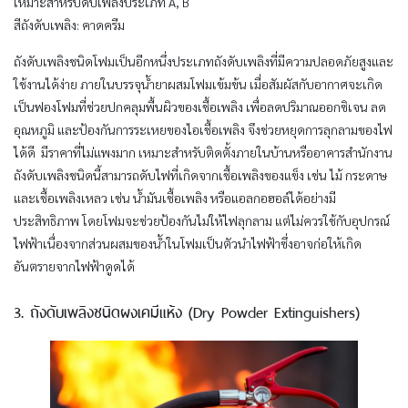
เหมาะสำหรับดับเพลิงประเภท A, B
สีถังดับเพลิง: คาดครีม
ถังดับเพลิงชนิดโฟมเป็นอีกหนึ่งประเภทถังดับเพลิงที่มีความปลอดภัยสูงและ
ใช้งานได้ง่าย ภายในบรรจุน้ำยาผสมโฟมเข้มข้น เมื่อสัมผัสกับอากาศจะเกิด
เป็นฟองโฟมที่ช่วยปกคลุมพื้นผิวของเชื้อเพลิง เพื่อลดปริมาณออกซิเจน ลด
อุณหภูมิ และป้องกันการระเหยของไอเชื้อเพลิง จึงช่วยหยุดการลุกลามของไฟ
ได้ดี มีราคาที่ไม่แพงมาก เหมาะสำหรับติดตั้งภายในบ้านหรืออาคารสำนักงาน
ถังดับเพลิงชนิดนี้สามารถดับไฟที่เกิดจากเชื้อเพลิงของแข็ง เช่น ไม้ กระดาษ
และเชื้อเพลิงเหลว เช่น น้ำมันเชื้อเพลิง หรือแอลกอฮอล์ได้อย่างมี
ประสิทธิภาพ โดยโฟมจะช่วยป้องกันไม่ให้ไฟลุกลาม แต่ไม่ควรใช้กับอุปกรณ์
ไฟฟ้าเนื่องจากส่วนผสมของน้ำในโฟมเป็นตัวนำไฟฟ้าซึ่งอาจก่อให้เกิด
อันตรายจากไฟฟ้าดูดได้
3. ถังดับเพลิงชนิดผงเคมีแห้ง (Dry Powder Extinguishers)