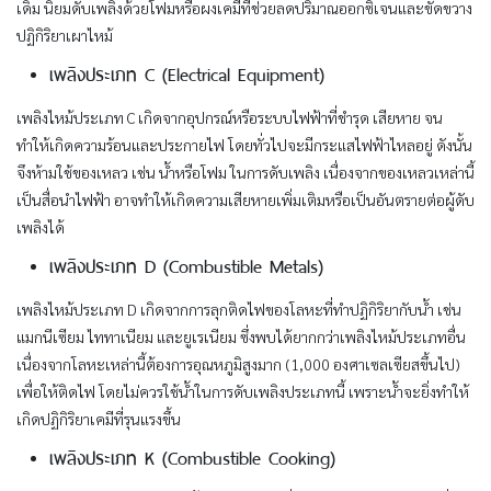
เดิม นิยมดับเพลิงด้วยโฟมหรือผงเคมีที่ช่วยลดปริมาณออกซิเจนและขัดขวาง
ปฏิกิริยาเผาไหม้
เพลิงประเภท C (Electrical Equipment)
เพลิงไหม้ประเภท C เกิดจากอุปกรณ์หรือระบบไฟฟ้าที่ชำรุด เสียหาย จน
ทำให้เกิดความร้อนและประกายไฟ โดยทั่วไปจะมีกระแสไฟฟ้าไหลอยู่ ดังนั้น
จึงห้ามใช้ของเหลว เช่น น้ำหรือโฟม ในการดับเพลิง เนื่องจากของเหลวเหล่านี้
เป็นสื่อนำไฟฟ้า อาจทำให้เกิดความเสียหายเพิ่มเติมหรือเป็นอันตรายต่อผู้ดับ
เพลิงได้
เพลิงประเภท D (Combustible Metals)
เพลิงไหม้ประเภท D เกิดจากการลุกติดไฟของโลหะที่ทำปฏิกิริยากับน้ำ เช่น
แมกนีเซียม ไททาเนียม และยูเรเนียม ซึ่งพบได้ยากกว่าเพลิงไหม้ประเภทอื่น
เนื่องจากโลหะเหล่านี้ต้องการอุณหภูมิสูงมาก (1,000 องศาเซลเซียสขึ้นไป)
เพื่อให้ติดไฟ โดยไม่ควรใช้น้ำในการดับเพลิงประเภทนี้ เพราะน้ำจะยิ่งทำให้
เกิดปฏิกิริยาเคมีที่รุนแรงขึ้น
เพลิงประเภท K (Combustible Cooking)