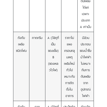
ดับเพลิง
ได้แค่
เฉพาะ
ประเภท
A เท่านั้น
ถังดับ
คาดครีม
A (วัสดุที่
ราคาไม่
มีส่วน
เพลิง
เป็น
แพง
ประกอบ
ชนิดโฟม
ของแข็ง)
ครอบคลุ
ของน้ำซึ่ง
B
มเหตุ
นำไฟฟ้า
(ของเหล
เพลิงไหม้
ไม่เหมาะ
วไวไฟ)
ทั่วไป
กับการ
เหมาะกับ
ดับเพลิง
การติด
จาก
ตั้งใน
อุปกรณ์
อาคาร
ไฟฟ้า
ถังดับ
คาด
A (วัสดุที่
ประสิทธิภ
ต้องฉีด