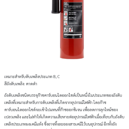
เหมาะสำหรับดับเพลิงประเภท B, C
สีถังดับเพลิง: คาดดำ
ถังดับเพลิงชนิดบรรจุก๊าซคาร์บอนไดออกไซด์เป็นหนึ่งในประเภทของถังดับ
เพลิงที่เหมาะสำหรับการดับเพลิงที่เกิดจากอุปกรณ์ไฟฟ้า โดยก๊าซ
คาร์บอนไดออกไซด์จะเข้าไปแทนที่ก๊าซออกซิเจน เพื่อลดการลุกไหม้ของ
เปลวเพลิง และไม่ทำให้เกิดความเสียหายต่ออุปกรณ์ไฟฟ้าเมื่อเทียบกับถังดับ
เพลิงประเภทผงเคมีแห้ง ซึ่งอาจทิ้งละอองสารเคมีไว้บนอุปกรณ์ อีกทั้งยัง