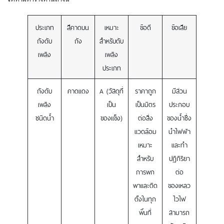
ประเภท
สีคาดบน
เหมาะ
ข้อดี
ข้อเสีย
ถังดับ
ถัง
สำหรับดับ
เพลิง
เพลิง
ประเภท
ถังดับ
คาดแดง
A (วัสดุที่
ราคาถูก
มีส่วน
เพลิง
เป็น
เป็นมิตร
ประกอบ
ชนิดน้ำ
ของแข็ง)
ต่อสิ่ง
ของน้ำซึ่ง
แวดล้อม
นำไฟฟ้า
เหมาะ
และทำ
สำหรับ
ปฏิกิริยา
การพก
ต่อ
พาและติด
ของเหลว
ตั้งในทุก
ไวไฟ
พื้นที่
สามารถ