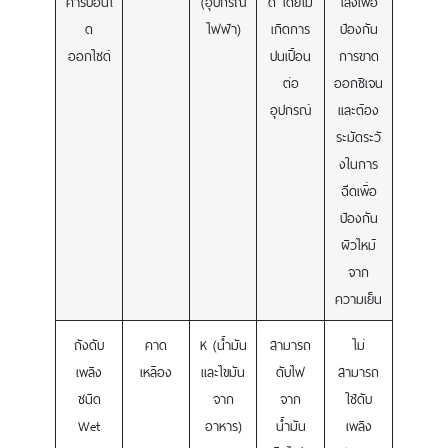
คาร์บอนไ
(อุปกรณ์
ดี โดยไม่
โลงเพื่อ
ด
ไฟฟ้า)
เกิดการ
ป้องกัน
ออกไซด์
ปนเปื้อน
การขาด
ต่อ
ออกซิเจน
อุปกรณ์
และต้อง
ระมัดระวั
งในการ
ฉีดเพื่อ
ป้องกัน
ผิวไหม้
จาก
ความเย็น
ถังดับ
คาด
K (น้ำมัน
สามารถ
ไม่
เพลิง
เหลือง
และไขมัน
ดับไฟ
สามารถ
ชนิด
จาก
จาก
ใช้ดับ
Wet
อาหาร)
น้ำมัน
เพลิง