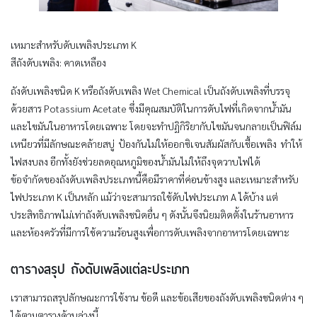
เหมาะสำหรับดับเพลิงประเภท K
สีถังดับเพลิง: คาดเหลือง
ถังดับเพลิงชนิด K หรือถังดับเพลิง Wet Chemical เป็นถังดับเพลิงที่บรรจุ
ด้วยสาร Potassium Acetate ซึ่งมีคุณสมบัติในการดับไฟที่เกิดจากน้ำมัน
และไขมันในอาหารโดยเฉพาะ โดยจะทำปฏิกิริยากับไขมันจนกลายเป็นฟิล์ม
เหนียวที่มีลักษณะคล้ายสบู่ ป้องกันไม่ให้ออกซิเจนสัมผัสกับเชื้อเพลิง ทำให้
ไฟสงบลง อีกทั้งยังช่วยลดอุณหภูมิของน้ำมันไม่ให้ถึงจุดวาบไฟได้
ข้อจำกัดของถังดับเพลิงประเภทนี้คือมีราคาที่ค่อนข้างสูง และเหมาะสำหรับ
ไฟประเภท K เป็นหลัก แม้ว่าจะสามารถใช้ดับไฟประเภท A ได้บ้าง แต่
ประสิทธิภาพไม่เท่าถังดับเพลิงชนิดอื่น ๆ ดังนั้นจึงนิยมติดตั้งในร้านอาหาร
และห้องครัวที่มีการใช้ความร้อนสูงเพื่อการดับเพลิงจากอาหารโดยเฉพาะ
ตารางสรุป ถังดับเพลิงแต่ละประเภท
เราสามารถสรุปลักษณะการใช้งาน ข้อดี และข้อเสียของถังดับเพลิงชนิดต่าง ๆ
ได้ตามตารางด้านล่างนี้