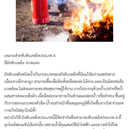
เหมาะสำหรับดับเพลิงประเภท A
สีถังดับเพลิง: คาดแดง
ถังดับเพลิงชนิดน้ำเป็นประเภทของถังดับเพลิงที่นิยมใช้อย่างแพร่หลาย
เนื่องจากมีราคาถูก สามารถซื้อเพื่อติดตั้งหรือพกพาได้ง่าย และเป็นมิตรต่อสิ่ง
แวดล้อม ไม่ส่งผลกระทบต่อสุขภาพผู้ใช้งาน ภายในบรรจุด้วยน้ำเปล่าหรือน้ำ
ผสมสารลดแรงตึงผิว เมื่อฉีดออกมาอาจเป็นลักษณะฝอยน้ำ หรือลำตรง ขึ้นอยู่
กับการออกแบบของหัวฉีด น้ำจะทำหน้าที่ลดอุณหภูมิที่เกิดขึ้นจากไฟ ช่วยลด
การเกิดไฟลุกไหม้ซ้ำ
อย่างไรก็ดี ถังดับเพลิงประเภทนี้มีข้อจำกัดคือสามารถดับเพลิงประเภท A ที่
ลุกไหม้ของแข็งได้เท่านั้น เพราะน้ำมีคุณสมบัตินำไฟฟ้า และอาจทำให้ไฟ