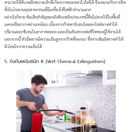
สามารถใช้ดับเพลิงขนาดเล็กที่เกิดจากของเหลวไวไฟได้ จึงเหมาะกับการติด
ตั้งในโรงงานอุตสาหกรรมที่มีเครื่องใช้ไฟฟ้าจำนวนมาก
อย่างไรก็ตาม ข้อเสียสำคัญของถังดับเพลิงประเภทนี้คือไม่ควรใช้ในพื้นที่
แคบหรืออากาศถ่ายเทน้อย เนื่องจากก๊าซคาร์บอนไดออกไซด์อาจทำให้
ปริมาณออกซิเจนในอากาศลดลง และเป็นอันตรายต่อชีวิตของผู้ใช้งานได้
นอกจากนี้ หัวฉีดอาจมีความเย็นสูงจากก๊าซที่ออกมา ซึ่งหากสัมผัสอาจทำให้
ผิวไหม้จากความเย็นได้
5. ถังดับเพลิงชนิด K (Wet Chemical Extinguishers)