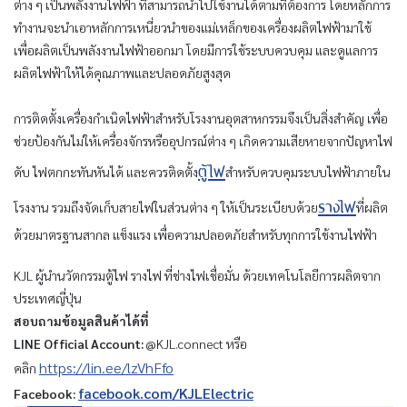
ต่าง ๆ เป็นพลังงานไฟฟ้า ที่สามารถนำไปใช้งานได้ตามที่ต้องการ โดยหลักการ
ทำงานจะนำเอาหลักการเหนี่ยวนำของแม่เหล็กของเครื่องผลิตไฟฟ้ามาใช้
เพื่อผลิตเป็นพลังงานไฟฟ้าออกมา โดยมีการใช้ระบบควบคุม และดูแลการ
ผลิตไฟฟ้าให้ได้คุณภาพและปลอดภัยสูงสุด
การติดตั้งเครื่องกำเนิดไฟฟ้าสำหรับโรงงานอุตสาหกรรมจึงเป็นสิ่งสำคัญ เพื่อ
ช่วยป้องกันไม่ให้เครื่องจักรหรืออุปกรณ์ต่าง ๆ เกิดความเสียหายจากปัญหาไฟ
ตู้ไฟ
ดับ ไฟตกกะทันหันได้ และควรติดตั้ง
สำหรับควบคุมระบบไฟฟ้าภายใน
รางไฟ
โรงงาน รวมถึงจัดเก็บสายไฟในส่วนต่าง ๆ ให้เป็นระเบียบด้วย
ที่ผลิต
ด้วยมาตรฐานสากล แข็งแรง เพื่อความปลอดภัยสำหรับทุกการใช้งานไฟฟ้า
KJL ผู้นำนวัตกรรมตู้ไฟ รางไฟ ที่ช่างไฟเชื่อมั่น ด้วยเทคโนโลยีการผลิตจาก
ประเทศญี่ปุ่น
สอบถามข้อมูลสินค้าได้ที่
LINE Official Account:
@KJL.connect หรือ
https://lin.ee/lzVhFfo
คลิก
facebook.com/KJLElectric
Facebook: