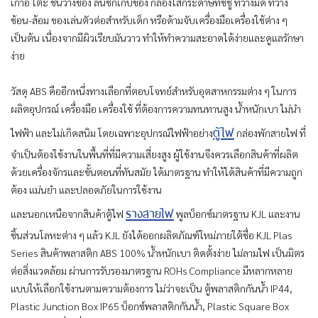
เก้าอี้ โต๊ะ ชั้นวางของ ลิ้นชักเก็บของ กล่องใส่กระดาษทิชชู ที่วางมีด ที่วาง
ช้อน-ส้อม ของเล่นตัวต่อสำหรับเด็ก หรือด้ามจับเครื่องมือเครื่องใช้ต่าง ๆ
เป็นต้น เนื่องจากมีผิวเรียบมันวาว ทำให้ทำความสะอาดได้ง่ายและดูแลรักษา
ง่าย
วัสดุ ABS คืออีกหนึ่งทางเลือกที่ตอบโจทย์สำหรับอุตสาหกรรมต่าง ๆ ในการ
ผลิตอุปกรณ์ เครื่องมือ เครื่องใช้ ที่ต้องการความทนทานสูง น้ำหนักเบา ไม่นำ
ตู้ไฟ
ไฟฟ้า และไม่เกิดสนิม โดยเฉพาะอุปกรณ์ไฟฟ้าอย่าง
กล่องพักสายไฟ ที่
จำเป็นต้องใช้งานในพื้นที่ที่มีความเสี่ยงสูง ผู้ใช้งานจึงควรเลือกสินค้าที่ผลิต
ด้วยเครื่องจักรและขั้นตอนที่ทันสมัย ได้มาตรฐาน ทำให้ได้สินค้าที่มีความถูก
ต้อง แม่นยำ และปลอดภัยในการใช้งาน
รางสายไฟ
และนอกเหนือจากสินค้าตู้ไฟ
พูลบ็อกซ์มาตรฐาน KJL และงาน
ชิ้นส่วนโลหะต่าง ๆ แล้ว KJL ยังได้ออกผลิตภัณฑ์ใหม่ภายใต้ชื่อ KJL Plas
Series สินค้าพลาสติก ABS 100% น้ำหนักเบา ติดตั้งง่าย ไม่ลามไฟ เป็นมิตร
ต่อสิ่งแวดล้อม ผ่านการรับรองมาตรฐาน ROHs Compliance มีหลากหลาย
แบบให้เลือกใช้งานตามความต้องการ ไม่ว่าจะเป็น ตู้พลาสติกกันน้ำ IP44,
Plastic Junction Box IP65 บ็อกซ์พลาสติกกันน้ำ, Plastic Square Box