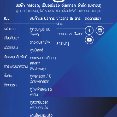
บริษัท กิจเจริญ เอ็นจิเนียริ่ง อีเลคทริค จำกัด (มหาชน)
ผู้นำนวัตกรรมตู้ไฟ รางไฟ ขับเคลื่อนไฟฟ้า เพื่ออนาคตคุณ
KJL
สินค้าและบริการ
ข่าวสาร & สาระ
ติดตามเรา
น่ารู้
หน้าแรก
ตู้ควบคุมระบบ
ข่าวสาร & อัพเดต
ไฟฟ้า
เกี่ยวกับเรา
รางเดินสายไฟ
สาระน่ารู้
นวัตกรรม
พูลบ็อกซ์
นักลงทุนสัมพันธ์
ตะแกรงทางเดินบน
หลังคา
การพัฒนาความ
(Walkway)
ยั่งยืน
ตู้พลาสติก / บ็
อกซ์พลาสติก
ติดต่อเรา
ตู้ไฟฟ้าสั่งผลิต
พิเศษ
ตู้สวิตช์บอร์ด
พร้อมวายริ่ง
งานโลหะแผ่นสั่ง