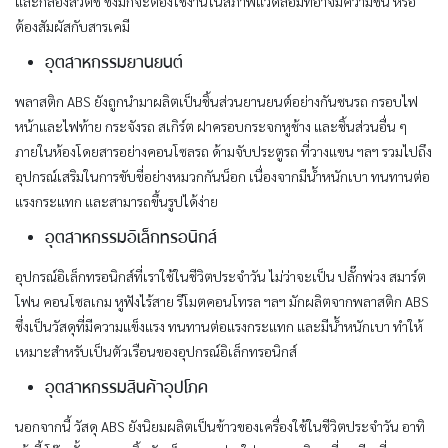
และกล่องสวิตช์ ซึ่งมักจะต้องใช้งานในสภาพแวดล้อมที่อาจมีความชื้น หรือ
ต้องสัมผัสกับสารเคมี
อุตสาหกรรมยานยนต์
พลาสติก ABS ยังถูกนำมาผลิตเป็นชิ้นส่วนยานยนต์อย่างกันชนรถ กรอบไฟ
หน้าและไฟท้าย กระจังรถ สเกิร์ต ฝาครอบกระจกหูช้าง และชิ้นส่วนอื่น ๆ
ภายในห้องโดยสารอย่างคอนโซลรถ ด้ามจับประตูรถ ที่วางแขน ฯลฯ รวมไปถึง
อุปกรณ์เสริมในการขับขี่อย่างหมวกกันน็อก เนื่องจากมีน้ำหนักเบา ทนทานต่อ
แรงกระแทก และสามารถขึ้นรูปได้ง่าย
อุตสาหกรรมอิเล็กทรอนิกส์
อุปกรณ์อิเล็กทรอนิกส์ที่เราใช้ในชีวิตประจำวัน ไม่ว่าจะเป็น ปลั๊กพ่วง สมาร์ต
โฟน คอนโซลเกม หูฟังไร้สาย รีโมตคอนโทรล ฯลฯ มักผลิตจากพลาสติก ABS
ซึ่งเป็นวัสดุที่มีความแข็งแรง ทนทานต่อแรงกระแทก และมีน้ำหนักเบา ทำให้
เหมาะสำหรับเป็นตัวเรือนของอุปกรณ์อิเล็กทรอนิกส์
อุตสาหกรรมสินค้าอุปโภค
นอกจากนี้ วัสดุ ABS ยังนิยมผลิตเป็นข้าวของเครื่องใช้ในชีวิตประจำวัน อาทิ