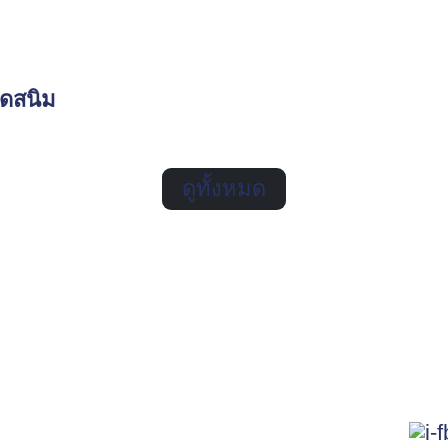
ิดสนิม
ดูทั้งหมด
L
Product & Service
News
me
Electrical Cabinet
News
ut Us
Electrical Cable System
Blog
ovation
Pull Box
Follo
estor Relations
Walkway Solar Roof
tainability Development
KJL Plas Series