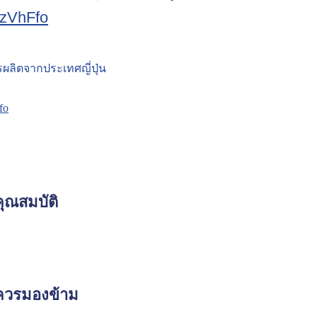
/lzVhFfo
ารผลิตจากประเทศญี่ปุ่น
fo
คุณสมบัติ
่ควรมองข้าม