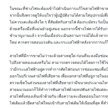
ในขณะที่ช่างไฟจะต้องเข้าไปดำเนินการแก้ไขสายไฟฟ้าขาด
จากนั้นจึงตรวจดูให้แน่ใจว่าผู้ปฏิบัติงานได้สวมใส่อุปกรณ์
ไม่ควรแตะต้องสิ่งใด ๆ ที่สัมผัสกับสายไฟ ต้องระมัดระวังเป
ด้วยเครื่องมือที่แม่นยำอยู่เสมอ นอกจากนี้ช่างไฟควรได้รั
ชำนาญงานแล้ว จากนั้นเมื่อประเมินสถานการณ์ได้แล้วหากส
ใหม่ ควรตรวจสอบแรงดัน และกระแสไฟฟ้าหลังจากการแก้ไ
สายไฟที่มีการขาดไม่ว่าจะด้วยสาเหตุใด ก่อนที่จะลงมือซ่
ไปถึงสายทองแดงหรือไม่ สามารถตรวจสอบได้โดยการใช้ไขค
ว่ามีกระแสไฟฟ้าอยู่ควรทำการตัดไฟก่อนการซ่อมแซมเพื่
ออกในบริเวณสายไฟที่เสียหาย เพื่อแยกสายไฟที่อยู่ภายใน
ตรวจเช็คในส่วนของสายไฟที่เสียหายว่ามีขนาดประมาณไหน
สายฉนวนออกก็ให้ทำการพันสายไฟด้วยเทปพันสายไฟแต่ละเส
สายไฟทั้งสองเส้นเข้าด้วยกัน เพื่อความละเอียดอ่อนในกา
ไฟเดิมแล้วยึดสายไฟใหม่เข้ากับสายไฟเดิมให้เนียนที่สุด ท