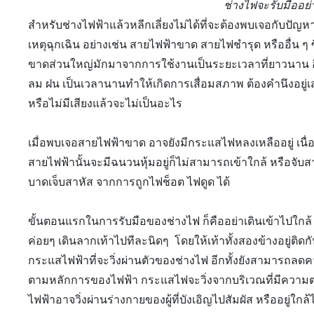
ช่างไฟจะรับมืออย
สำหรับช่างไฟฟ้าแล้วหลีกเลี่ยงไม่ได้ที่จะต้องพบเจอกับปัญหา
เหตุฉุกเฉิน อย่างเช่น สายไฟฟ้าขาด สายไฟชำรุด หรืออื่น 
ขาดส่วนใหญ่มักมาจากการใช้งานเป็นระยะเวลาที่ยาวนาน อีกท
ลม ฝน เป็นเวลานานทำให้เกิดการเสื่อมสภาพ ต้องคำนึงอยู่
หรือไม่มีเสียงแล้วจะไม่เป็นอะไร
เมื่อพบเจอสายไฟฟ้าขาด อาจยังมีกระแสไฟหลงเหลืออยู่ เนื
สายไฟฟ้านั้นจะมีฉนวนหุ้มอยู่ก็ไม่สามารถเข้าใกล้ หรือจับสา
บาดเจ็บสาหัส จากการถูกไฟช็อต ไฟดูด ได้
ขั้นตอนแรก
ในการรับมือของช่างไฟ ก็คืออย่าเดินเข้าไปใก
ค่อยๆ เดินลากเท้าไปทีละนิดๆ โดยให้เท้าทั้งสองข้างอยู่ติด
กระแสไฟฟ้าที่จะวิ่งผ่านตัวของช่างไฟ อีกทั้งยังสามารถลดค
ตามหลักการของไฟฟ้า กระแสไฟจะวิ่งจากบริเวณที่มีความต่างศ
ไฟฟ้าอาจวิ่งผ่านร่างกายของผู้ที่บังเอิญไปสัมผัส หรืออยู่ใกล้ไ