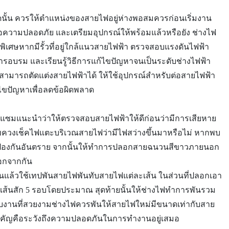
นั้น ควรให้ตำแหน่งของสายไฟอยู่ห่างพอสมควรก่อนเริ่มงาน
เพื่อความปลอดภัย และเตรียมอุปกรณ์ให้พร้อมแล้วหรือยัง ช่างไฟ
็นพิเศษหากมีรั้วที่อยู่ใกล้แนวสายไฟฟ้า ตรวจสอบแรงดันไฟฟ้า
บการอบรม และเรียนรู้วิธีการแก้ไขปัญหาจนเป็นระดับช่างไฟฟ้า
ามารถตัดแต่งสายไฟฟ้าได้ ให้ใช้อุปกรณ์สำหรับต่อสายไฟฟ้า
ขปัญหาเพื่อลดข้อผิดพลาด
อมแซมแนะนำว่าให้ตรวจสอบสายไฟฟ้าให้ดีก่อนว่ามีการเสียหาย
วงเช็คไฟแตะบริเวณสายไฟว่ามีไฟสว่างขึ้นมาหรือไม่ หากพบ
อป้องกันอันตราย จากนั้นให้ทำการปลอกสายฉนวนสีขาวภายนอก
ออกจากกัน
แล้วใช้เทปพันสายไฟพันทับสายไฟแต่ละเส้น ในส่วนที่ปลอกเอา
้นสัก 5 รอบโดยประมาณ สุดท้ายนั้นให้ช่างไฟทำการพันรวม
รจบงานที่สวยงามช่างไฟควรพันให้สายไฟใหม่มีขนาดเท่ากับสาย
ี่สำคัญคือระวังถึงความปลอดภันในการทำงานอยู่เสมอ