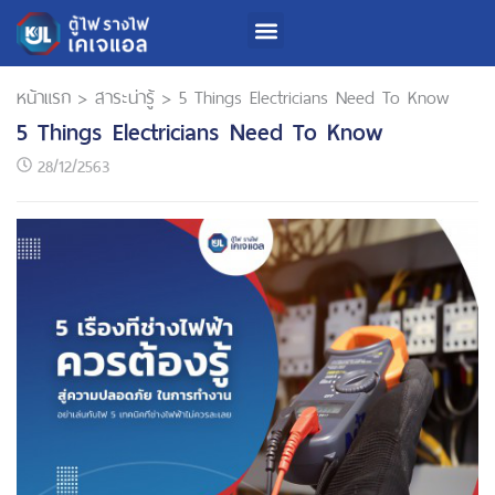
Product & Service
Investor Relations
Sustainability Development
หน้าแรก
>
สาระน่ารู้
>
5 Things Electricians Need To Know
5 Things Electricians Need To Know
28/12/2563