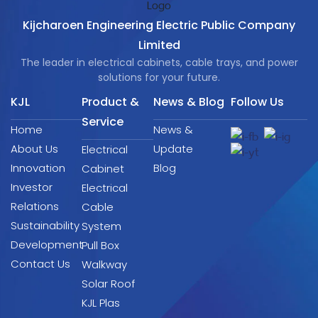
Kijcharoen Engineering Electric Public Company
Limited
The leader in electrical cabinets, cable trays, and power
solutions for your future.
KJL
Product &
News & Blog
Follow Us
Service
Home
News &
About Us
Update
Electrical
Innovation
Blog
Cabinet
Investor
Electrical
Relations
Cable
Sustainability
System
Development
Pull Box
Contact Us
Walkway
Solar Roof
KJL Plas