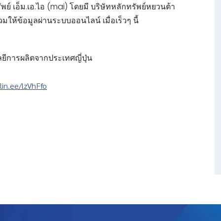
์ เอ็ม.เอ.ไอ (mai) โดยมี บริษัทหลักทรัพย์หยวนต้า
ให้ข้อมูลผ่านระบบออนไลน์ เมื่อเร็วๆ นี้
โลยีการผลิตจากประเทศญี่ปุ่น
/lin.ee/lzVhFfo