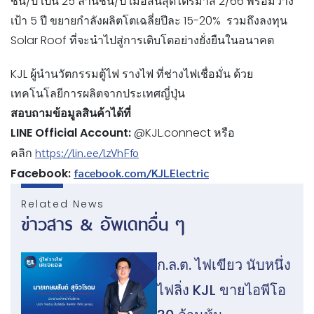
ชิ้น/ปี เป็น 25 ล้านชิ้น/ปี เมื่อสิ้นสุดไตรมาส 2/66 พร้อมวาง
เป้า 5 ปี ขยายกำลังผลิตโตเฉลี่ยปีละ 15-20% รวมถึงลงทุน
Solar Roof ที่จะนำไปสู่การเติบโตอย่างยั่งยืนในอนาคต
KJL ผู้นำนวัตกรรมตู้ไฟ รางไฟ ที่ช่างไฟเชื่อมั่น ด้วย
เทคโนโลยีการผลิตจากประเทศญี่ปุ่น
สอบถามข้อมูลสินค้าได้ที่
LINE Official Account:
@KJL.connect หรือ
คลิก
https://lin.ee/lzVhFfo
Facebook:
facebook.com/KJLElectric
Related News
ข่าวสาร & อัพเดทอื่น ๆ
ก.ล.ต. ไฟเขียว นับหนึ่ง
ไฟลิ่ง KJL ขายไอพีโอ