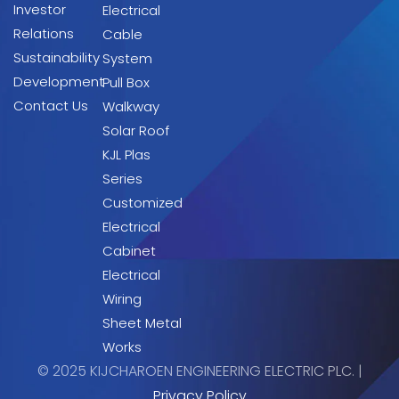
Investor
Electrical
Relations
Cable
Sustainability
System
Development
Pull Box
Contact Us
Walkway
Solar Roof
KJL Plas
Series
Customized
Electrical
Cabinet
Electrical
Wiring
Sheet Metal
Works
© 2025 KIJCHAROEN ENGINEERING ELECTRIC PLC. |
Privacy Policy